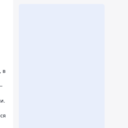
 в
—
и.
ся