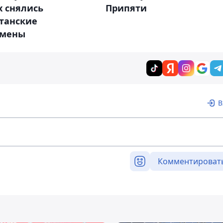
х снялись
Припяти
станские
смены
В
Комментироват