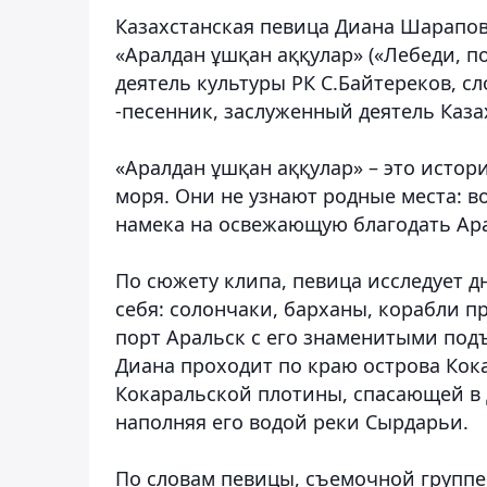
Казахстанская певица Диана Шарапо
«Аралдан ұшқан аққулар» («Лебеди, 
деятель культуры РК С.Байтереков, сл
-песенник, заслуженный деятель Ка
«
Аралдан ұшқан аққулар» – это истор
моря. Они не узнают родные места: 
намека на освежающую благодать Ара
По сюжету клипа, певица исследует д
себя: солончаки, барханы, корабли 
порт Аральск с его знаменитыми по
Диана проходит по краю острова Кока
Кокаральской плотины, спасающей в 
наполняя его водой реки Сырдарьи.
По словам певицы, съемочной группе