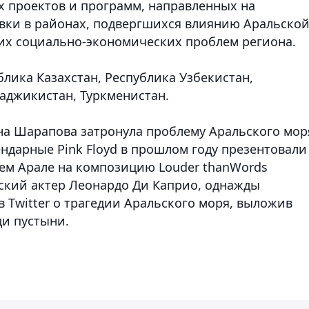
х проектов и программ, направленных на
вки в районах, подвергшихся влиянию Аральско
их социально-экономических проблем региона.
блика Казахстан, Республика Узбекистан,
Таджикистан, Туркменистан.
на Шарапова затронула проблему Аральского мор
ндарные Pink Floyd в прошлом году презентовали
ем Арале на композицию Louder thanWords
удский актер Леонардо Ди Каприо, однажды
в Twitter о трагедии Аральского моря, выложив
и пустыни.