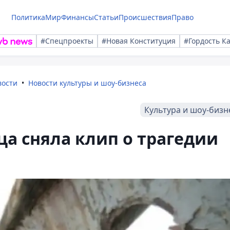
Политика
Мир
Финансы
Статьи
Происшествия
Право
#Спецпроекты
#Новая Конституция
#Гордость К
вости
Новости культуры и шоу-бизнеса
Культура и шоу-бизн
ца сняла клип о трагедии