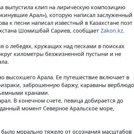
ва выпустила клип на лирическую композицию
покинувшие Арал»), которую написал заслуженный
ова к песни написал известный в Казахстане поэт
захстана Шомишбай Сариев, сообщает
Zakon.kz.
ия о лебедях, кружащих над песками в поисках
вокруг километры безжизненной пустыни и не
ла.
но высохшего Арала. Ее путешествие включает в
призраки, заброшенную баржу, караваны верблюдо
дъемными кранами.
рал. В конечном счете, певица добирается до
данный момент Cеверное Аральское море,
 было морально тяжело от осознания масштабов