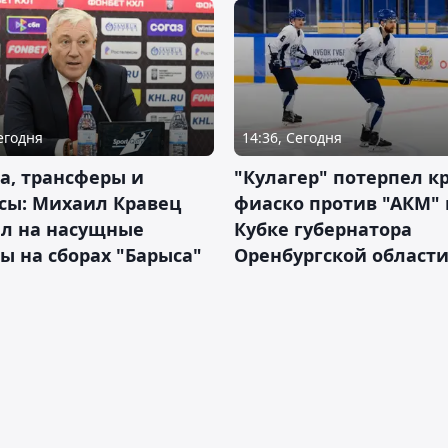
Сегодня
14:36, Сегодня
а, трансферы и
"Кулагер" потерпел к
сы: Михаил Кравец
фиаско против "АКМ" 
ил на насущные
Кубке губернатора
ы на сборах "Барыса"
Оренбургской област