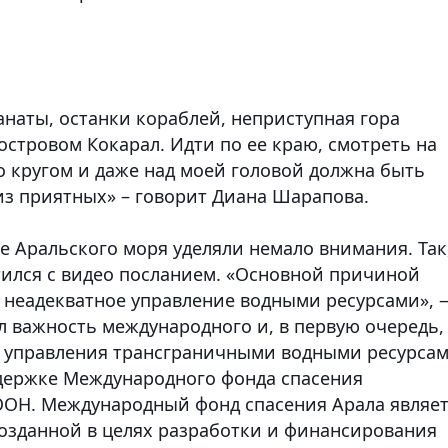
наты, останки кораблей, неприступная гора
стровом Кокарал. Идти по ее краю, смотреть на
 кругом и даже над моей головой должна быть
 из приятных» – говорит Диана Шарапова.
 Аральского моря уделяли немало внимания. Так,
тился c видео посланием. «Основной причиной
 неадекватное управление водными ресурсами», 
л важность международного и, в первую очередь,
е управления трансграничными водными ресурсам
ддержке Международного фонда спасения
ООН. Международный фонд спасения Арала являет
озданной в целях разработки и финансирования