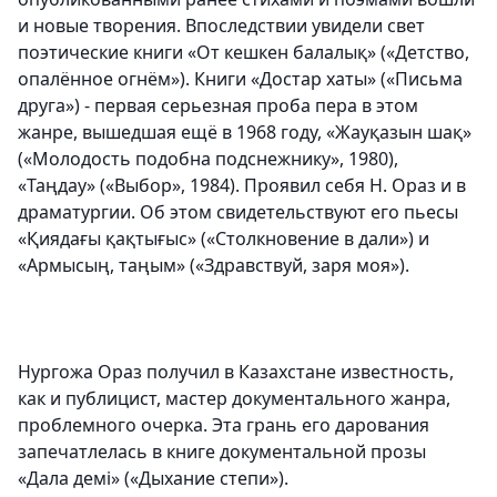
и новые творения. Впоследствии увидели свет
поэтические книги «От кешкен балалық» («Детство,
опалённое огнём»). Книги «Достар хаты» («Письма
друга») - первая серьезная проба пера в этом
жанре, вышедшая ещё в 1968 году, «Жауқазын шақ»
(«Молодость подобна подснежнику», 1980),
«Таңдау» («Выбор», 1984). Проявил себя Н. Ораз и в
драматургии. Об этом свидетельствуют его пьесы
«Қиядағы қақтығыс» («Столкновение в дали») и
«Армысың, таңым» («Здравствуй, заря моя»).
Нургожа Ораз получил в Казахстане известность,
как и публицист, мастер документального жанра,
проблемного очерка. Эта грань его дарования
запечатлелась в книге документальной прозы
«Дала демі» («Дыхание степи»).