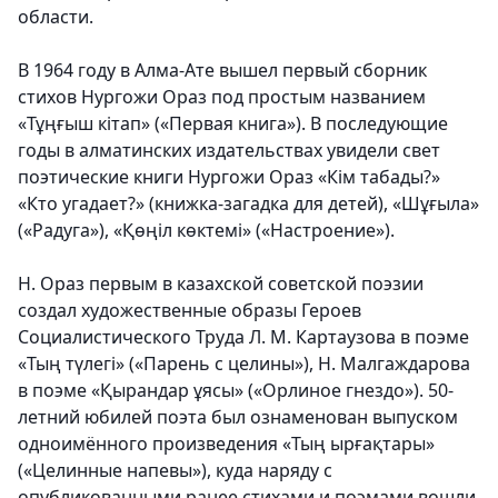
области.
В 1964 году в Алма-Ате вышел первый сборник
стихов Нургожи Ораз под простым названием
«Тұңғыш кітап» («Первая книга»). В последующие
годы в алматинских издательствах увидели свет
поэтические книги Нургожи Ораз «Кім табады?»
«Кто угадает?» (книжка-загадка для детей), «Шұғыла»
(«Радуга»), «Қөңіл көктемі» («Настроение»).
Н. Ораз первым в казахской советской поэзии
создал художественные образы Героев
Социалистического Труда Л. М. Картаузова в поэме
«Тың түлегі» («Парень с целины»), Н. Малгаждарова
в поэме «Қырандар ұясы» («Орлиное гнездо»). 50-
летний юбилей поэта был ознаменован выпуском
одноимённого произведения «Тың ырғақтары»
(«Целинные напевы»), куда наряду с
опубликованными ранее стихами и поэмами вошли