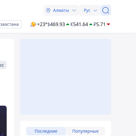
Алматы
Рус
+23°
$
469.93
€
541.64
₽
5.71
азахстана
ес
Последние
Популярные