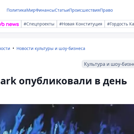
Политика
Мир
Финансы
Статьи
Происшествия
Право
#Спецпроекты
#Новая Конституция
#Гордость К
вости
Новости культуры и шоу-бизнеса
Культура и шоу-бизн
Park опубликовали в день