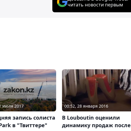
читать новости первым
21 июля 2017
00:52, 28 января 2016
няя запись солиста
В Louboutin оценили
 Park в "Твиттере"
динамику продаж после