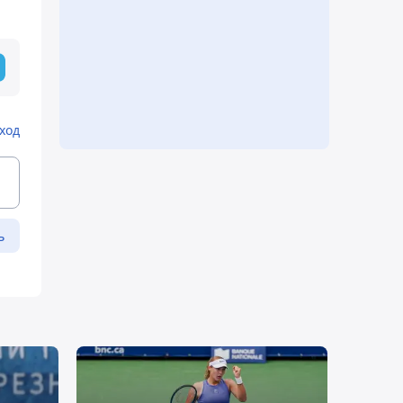
ход
ь