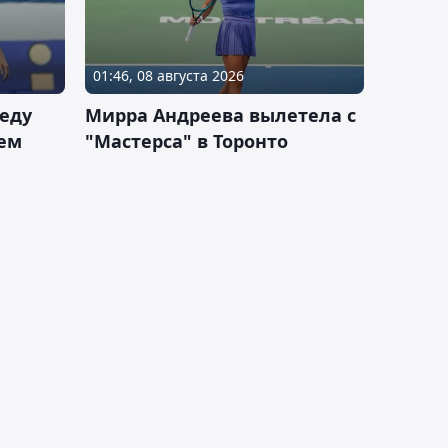
01:46, 08 августа 2026
еду
Мирра Андреева вылетела с
ем
"Мастерса" в Торонто