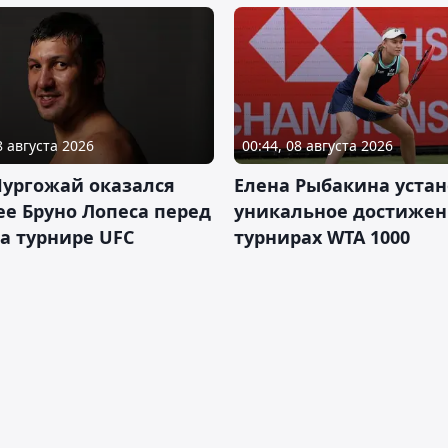
8 августа 2026
00:44, 08 августа 2026
Нургожай оказался
Елена Рыбакина уста
е Бруно Лопеса перед
уникальное достижен
а турнире UFC
турнирах WTA 1000