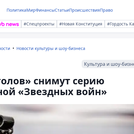
Политика
Мир
Финансы
Статьи
Происшествия
Право
#Спецпроекты
#Новая Конституция
#Гордость К
вости
Новости культуры и шоу-бизнеса
Культура и шоу-бизн
толов» снимут серию
ной «Звездных войн»