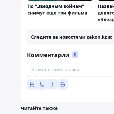
По "Звездным войнам"
Назва
снимут еще три фильма
девято
«Звез
Следите за новостями zakon.kz в:
Комментарии
0
Читайте также