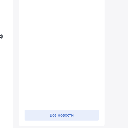
фф
.
Все новости