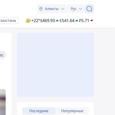
Алматы
Рус
+22°
$
469.93
€
541.64
₽
5.71
азахстана
ес
Последние
Популярные