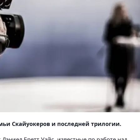
мьи Скайуокеров и последней трилогии.
Дэниел Бретт Уайс, известные по работе над