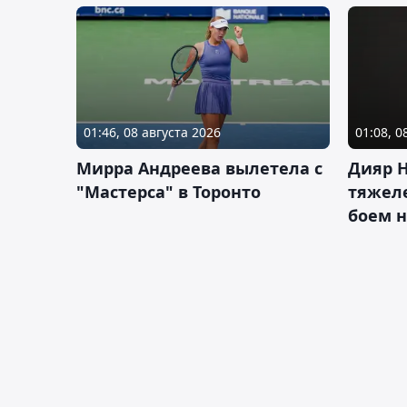
01:46, 08 августа 2026
01:08, 0
Мирра Андреева вылетела с
Дияр 
"Мастерса" в Торонто
тяжеле
боем н