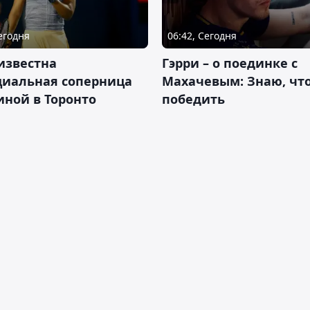
Сегодня
06:42, Сегодня
известна
Гэрри – о поединке с
циальная соперница
Махачевым: Знаю, что
ной в Торонто
победить