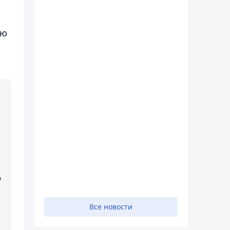
ию
.
о
Все новости