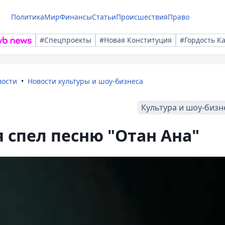
Политика
Мир
Финансы
Статьи
Происшествия
Право
#Спецпроекты
#Новая Конституция
#Гордость К
вости
Новости культуры и шоу-бизнеса
Культура и шоу-бизн
 спел песню "Отан Ана"