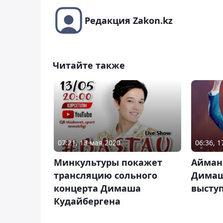
Редакция Zakon.kz
Читайте также
07:21, 13 мая 2020
06:36, 
Минкультуры покажет
Айман
трансляцию сольного
Димаш
концерта Димаша
выступ
Кудайбергена