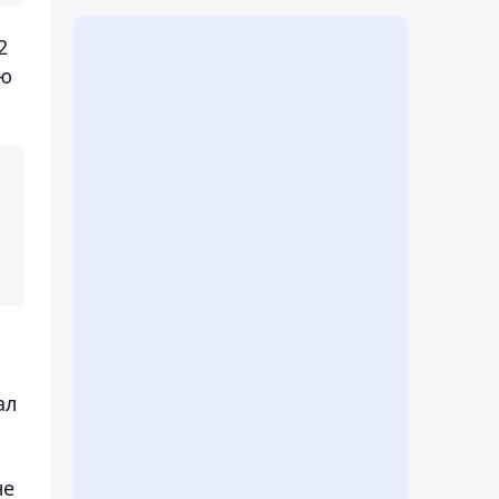
2
ню
ал
не