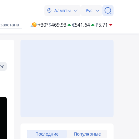
Алматы
Рус
+30°
$
469.93
€
541.64
₽
5.71
азахстана
ес
Последние
Популярные