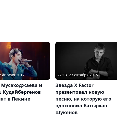
17 апреля 2017
22:13, 23 октября 2015
 Мусаходжаева и
Звезда X Factor
 Кудайбергенов
презентовал новую
ят в Пекине
песню, на которую его
вдохновил Батырхан
Шукенов