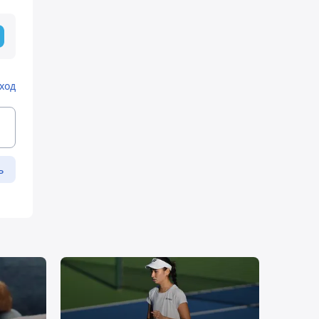
ход
ь