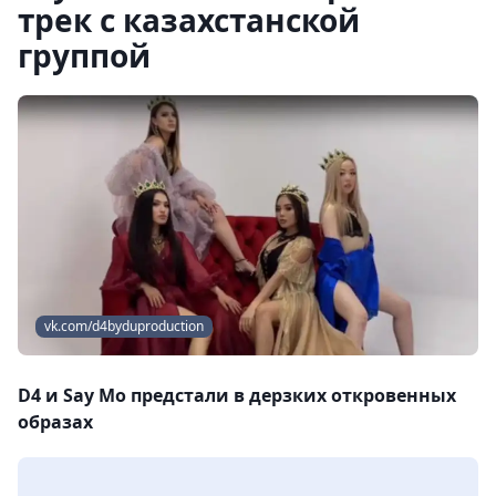
трек с казахстанской
группой
vk.com/d4byduproduction
D4 и Say Mo предстали в дерзких откровенных
образах