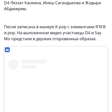
D4 Ляззат Канкина, Инеш Сагандыкова и Жадыра
Абдикерим.
Песня записана в манере K-pop c элементами R'N'B
и pop. На выложенном видео участницы D4 и Say
Mo предстали в дерзких откровенных образах.