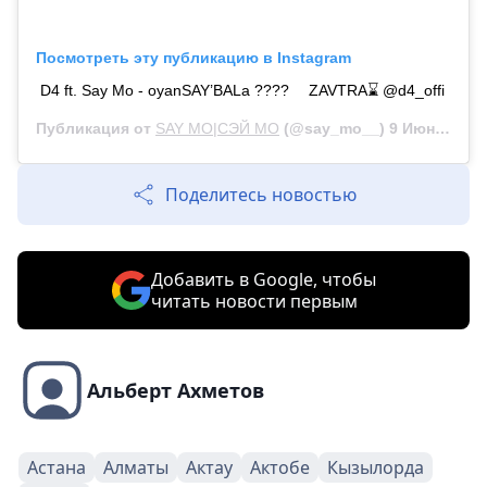
Посмотреть эту публикацию в Instagram
D4 ft. Say Mo - oyanSAY’BALa ???? ⠀ ZAVTRA⌛️ @d4_offi
Публикация от
SAY MO|СЭЙ МО
(@say_mo__)
9 Июн 2019 в 8:10 PDT
Поделитесь новостью
Добавить в Google, чтобы
читать новости первым
Альберт Ахметов
Астана
Алматы
Актау
Актобе
Кызылорда