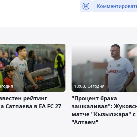
Комментироват
Сегодня
13:03, Сегодня
звестен рейтинг
"Процент брака
а Сатпаева в EA FC 27
зашкаливал": Жуковс
матче "Кызылжара" с
"Алтаем"