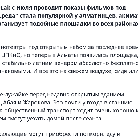
-Lab с июля проводит показы фильмов под
Среда" стала популярной у алматинцев, акима
рганизует подобные площадки во всех района
кинотеатры под открытым небом за последнее вре
в ЦПКиО, но теперь в Алматы появилась площадка
ы стабильно летним вечером абсолютно бесплатн
знакомыми. И все это на свежем воздухе, сидя ил
е-лужайке перед недавно открытым зданием
 Абая и Жарокова. Это почти у входа в станцию
бая общественный транспорт ходит очень хорошо 
ем смогут уехать домой после сеанса.
 желающие могут приобрести попкорн, еду и