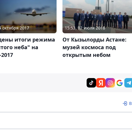
24 октября 2017
15:53, 02 июля 2018
дены итоги режима
От Кызылорды Астане:
того неба" на
музей космоса под
-2017
открытым небом
В