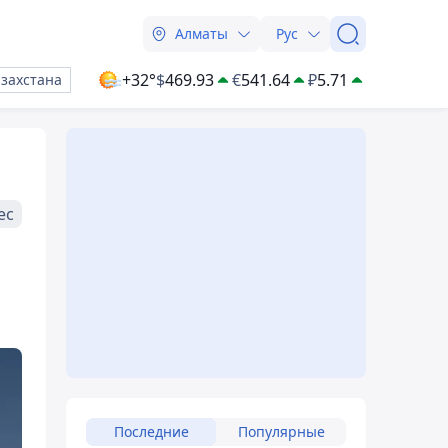
Алматы
Рус
+32°
$
469.93
€
541.64
₽
5.71
азахстана
ес
Последние
Популярные