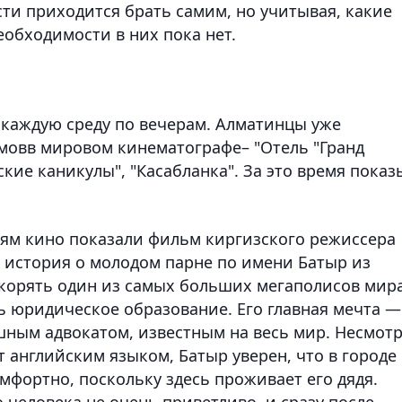
ти приходится брать самим, но учитывая, какие
обходимости в них пока нет.
 каждую среду по вечерам. Алматинцы уже
мовв мировом кинематографе– "Отель "Гранд
кие каникулы", "Касабланка". За это время показ
елям кино показали фильм киргизского режиссера
о история о молодом парне по имени Батыр из
корять один из самых больших мегаполисов мира
ь юридическое образование. Его главная мечта —
шным адвокатом, известным на весь мир. Несмот
т английским языком, Батыр уверен, что в городе
омфортно, поскольку здесь проживает его дядя.
человека не очень приветливо, и сразу после