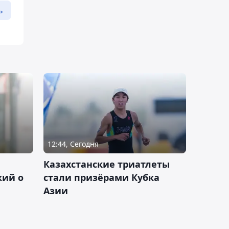
ь
12:44, Сегодня
Казахстанские триатлеты
кий о
стали призёрами Кубка
Азии