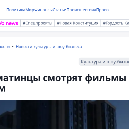
Политика
Мир
Финансы
Статьи
Происшествия
Право
#Спецпроекты
#Новая Конституция
#Гордость К
вости
Новости культуры и шоу-бизнеса
Культура и шоу-бизн
лматинцы смотрят фильмы
м