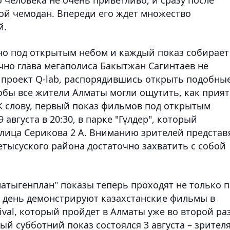
вой чемодан. Впереди его ждет множество
й.
о под открытым небом и каждый показ собирает
чно глава мегаполиса Бакытжан Сагинтаев не
л проект Q-lab, распорядившись открыть подобны
обы все жители Алматы могли ощутить, как прия
К слову, первый показ фильмов под открытым
августа в 20:30, в парке "Гүлдер", который
 улица Серикова 2 А. Вниманию зрителей представ
тысуского района достаточно захватить с собой
матыгенплан" показы теперь проходят не только 
й день демонстрируют казахстанские фильмы в
ival, который пройдет в Алматы уже во второй ра
й субботний показ состоялся 3 августа – зрител