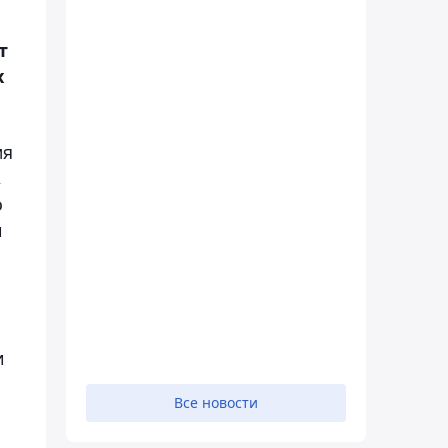
т
х
мя
,
о
и
и
Все новости