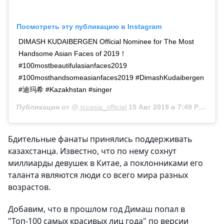
Посмотреть эту публикацию в Instagram
DIMASH KUDAIBERGEN Official Nominee for The Most
Handsome Asian Faces of 2019！
#100mostbeautifulasianfaces2019
#100mosthandsomeasianfaces2019 #DimashKudaibergen
#迪玛希 #Kazakhstan #singer
Публикация от @
tccasia_official
15 Авг 2019 в 7:49 PDT
Бдительные фанаты принялись поддерживать
казахстанца. Известно, что по нему сохнут
миллиарды девушек в Китае, а поклонниками его
таланта являются люди со всего мира разных
возрастов.
Добавим, что в прошлом год Димаш попал в
"Топ-100 самых красивых лиц года" по версии