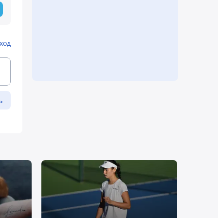
ход
ь