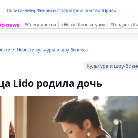
Политика
Мир
Финансы
Статьи
Происшествия
Право
#Спецпроекты
#Новая Конституция
#Гордость К
вости
Новости культуры и шоу-бизнеса
Культура и шоу-бизн
ца Lido родила дочь