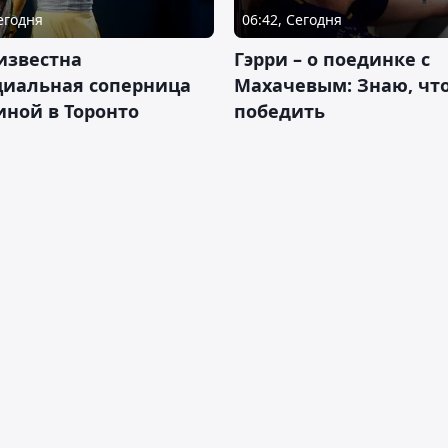
Сегодня
06:42, Сегодня
известна
Гэрри – о поединке с
циальная соперница
Махачевым: Знаю, что
ной в Торонто
победить