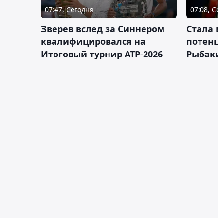
07:47, Сегодня
07:08, 
Зверев вслед за Синнером
Cтала 
квалифицировался на
потен
Итоговый турнир ATP-2026
Рыбаки