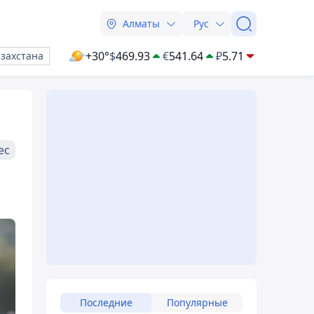
Алматы
Рус
+30°
$
469.93
€
541.64
₽
5.71
азахстана
ес
Последние
Популярные