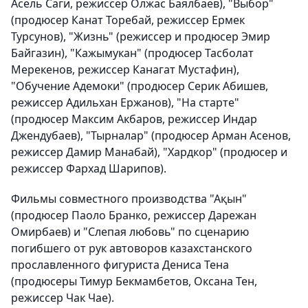
Асель Саги, режиссер Олжас Баялбаев), "Выбор"
(продюсер Канат Торебай, режиссер Ермек
Турсунов), "Жизнь" (режиссер и продюсер Эмир
Байгазин), "Кажымукан" (продюсер Тасболат
Мерекенов, режиссер Канагат Мустафин),
"Обучение Адемоки" (продюсер Серик Абишев,
режиссер Адильхан Ержанов), "На старте"
(продюсер Максим Акбаров, режиссер Индар
Джендубаев), "Тырналар" (продюсер Арман Асенов,
режиссер Дамир Манабай), "Хардкор" (продюсер и
режиссер Фархад Шарипов).
Фильмы совместного производства "Ақын"
(продюсер Паоло Бранко, режиссер Дарежан
Омирбаев) и "Слепая любовь" по сценарию
погибшего от рук автоворов казахстанского
прославленного фигуриста Дениса Тена
(продюсеры Тимур Бекмамбетов, Оксана Тен,
режиссер Чак Чае).