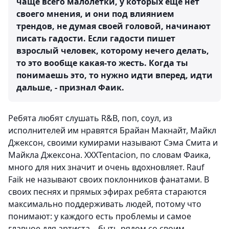
чаще всего малолетки, у которых еще нет
своего мнения, и они под влиянием
трендов, не думая своей головой, начинают
писать гадости. Если гадости пишет
взрослый человек, которому нечего делать,
то это вообще какая-то жесть. Когда ты
понимаешь это, то нужно идти вперед, идти
дальше, - признал Фаик.
Ребята любят слушать R&B, поп, соул, из
исполнителей им нравятся Брайан Макнайт, Майкл
Джексон, своими кумирами называют Сэма Смита и
Майкла Джексона. XXXTentacion, по словам Фаика,
много для них значит и очень вдохновляет. Rauf
Faik не называют своих поклонников фанатами. В
своих песнях и прямых эфирах ребята стараются
максимально поддерживать людей, потому что
понимают: у каждого есть проблемы и самое
главное для артиста – быть рядом со своим