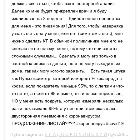
должны связаться, чтобы взять повторный анализ.
Далее ко мне будет прикреплен врач и я буду
изолирован на 2 недели. ⠀ Единственное непонятка
для меня - это пневмония! Для того, чтобы наверняка
узнать есть она у меня, или нет (симптомы есть), мне
нужно сделать КТ. В обычной поликлинике мне его не
сделают и не повезут меня, потому что они заняты
сложными случаями... Сделать я могу его только в
частной клинике за деньги, но я не могу выходить из
дома, так как могу кого-то заразить. ⠀ Есть такая штука,
как Пульсоксиметр, который измеряет % кислорода в
крови, если показатель меньше 95%, то с легкими что-
то не то, а если от 95 и выше, то типо все нормально,
НО у меня есть подруга, которую измеряли несколько
раз и показывало 98%, а у нее при этом оказалась
двусторонняя пневмония с коронавирусом.
ПРОДОЛЖЕНИЕ ЛИСТАЙ???? #коронавирус #covid19
Публикация от
В Л А Д С О К О Л О В С К И Й
(@vs20)
11 Ма