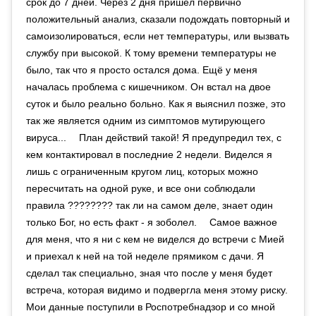
срок до 7 дней. Через 2 дня пришел первично
положительный анализ, сказали подождать повторный и
самоизолироваться, если нет температуры, или вызвать
службу при высокой. К тому времени температуры не
было, так что я просто остался дома. Ещё у меня
началась проблема с кишечником. Он встал на двое
суток и было реально больно. Как я выяснил позже, это
так же является одним из симптомов мутирующего
вируса... ⠀ План действий такой! Я предупредил тех, с
кем контактировал в последние 2 недели. Виделся я
лишь с ограниченным кругом лиц, которых можно
пересчитать на одной руке, и все они соблюдали
правила ???????? так ли на самом деле, знает один
только Бог, но есть факт - я зоболел. ⠀ Самое важное
для меня, что я ни с кем не виделся до встречи с Мией
и приехал к ней на той неделе прямиком с дачи. Я
сделал так специально, зная что после у меня будет
встреча, которая видимо и подвергла меня этому риску.
Мои данные поступили в Роспотребнадзор и со мной