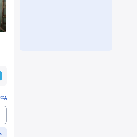
е
ход
ь