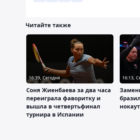
Читайте также
16:39, Сегодня
16:13, 
Соня Жиенбаева за два часа
Замен
переиграла фаворитку и
брази
вышла в четвертьфинал
нокау
турнира в Испании