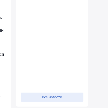
на
ли
ся
.
Все новости