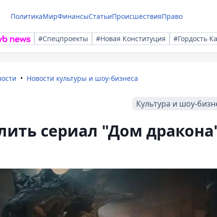
Политика
Мир
Финансы
Статьи
Происшествия
Право
#Спецпроекты
#Новая Конституция
#Гордость К
вости
Новости культуры и шоу-бизнеса
Культура и шоу-бизн
ить сериал "Дом дракона