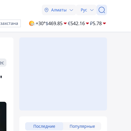
Алматы
Рус
+30°
$
469.85
€
542.16
₽
5.78
азахстана
ес
"
Последние
Популярные