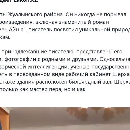
пты Жуалынского района. Он никогда не порывал
произведения, включая знаменитый роман
мен Айша", писатель посвятил уникальной приро
кам.
 принадлежавшие писателю, представлены его
и, фотографии с родными и друзьями. Односельч
творческой интеллигенции, ученые, государствен
еть в первозданном виде рабочий кабинет Шерха
м этаже здания расположен бильярдный зал. Шерх
только как мастер пера, но и как