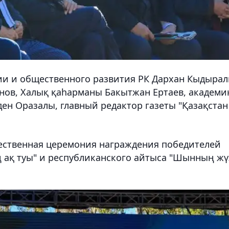
и и общественного развития РК Дархан Кыдырал
нов, Халық қаһарманы Бакытжан Ертаев, академи
ен Оразалы, главный редактор газеты "Қазақстан
ественная церемония награждения победителей
ң ақ туы" и республиканского айтыса "Шынның жү