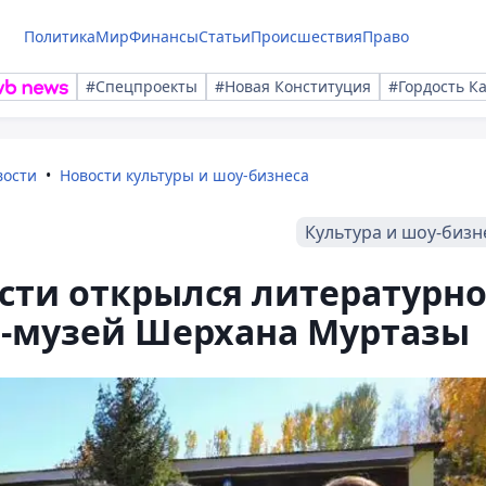
Политика
Мир
Финансы
Статьи
Происшествия
Право
#Спецпроекты
#Новая Конституция
#Гордость К
вости
Новости культуры и шоу-бизнеса
Культура и шоу-бизн
сти открылся литературно
-музей Шерхана Муртазы