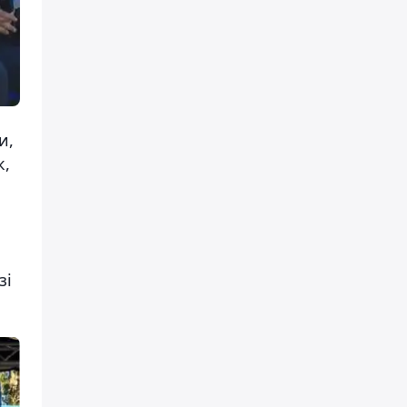
и,
к,
зі