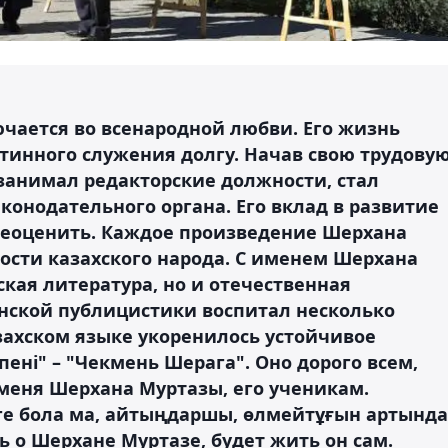
ается во всенародной любви. Его жизнь
инного служения долгу. Начав свою трудову
 занимал редакторские должности, стал
онодательного органа. Его вклад в развитие
реоценить. Каждое произведение Шерхана
ости казахского народа. С именем Шерхана
ская литература, но и отечественная
нской публицистики воспитал несколько
захском языке укоренилось устойчивое
ні" – "Чекмень Шерага". Оно дорого всем,
меня Шерхана Муртазы, его ученикам.
уге бола ма, айтыңдаршы, өлмейтұғын артында
ь о Шерхане Муртазе, будет жить он сам.