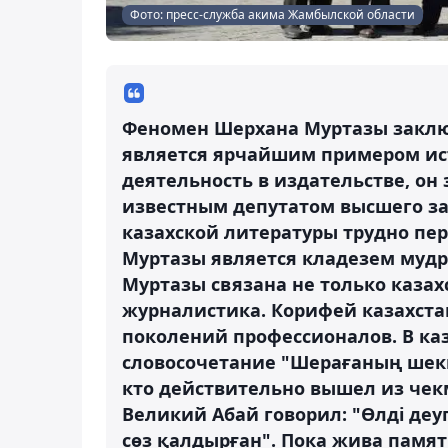
Фото: пресс-служба акима Жамбылской области
Феномен Шерхана Муртазы заключ
является ярчайшим примером ист
деятельность в издательстве, он
известным депутатом высшего зак
казахской литературы трудно пе
Муртазы является кладезем мудр
Муртазы связана не только казах
журналистика. Корифей казахста
поколений профессионалов. В ка
словосочетание "Шерағаның шекпе
кто действительно вышел из чек
Великий Абай говорил: "Өлді де
сөз қалдырған". Пока жива памят