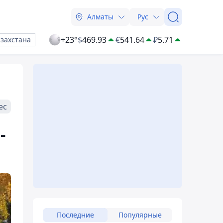
Алматы
Рус
+23°
$
469.93
€
541.64
₽
5.71
азахстана
ес
-
Последние
Популярные