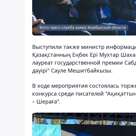
Фото: пресс-служба акима Жамбылской области
Выступили также министр информаци
Қазақстанның Еңбек Ері Мухтар Шаха
лауреат государственной премии Сабд
дәуірі" Сауле Мешитбайкызы.
В ходе мероприятия состоялась торж
конкурса среди писателей "Ақиқатты
– Шераға".