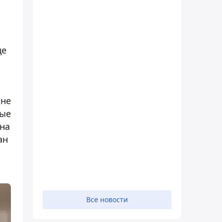
де
ане
ные
на
ан
Все новости