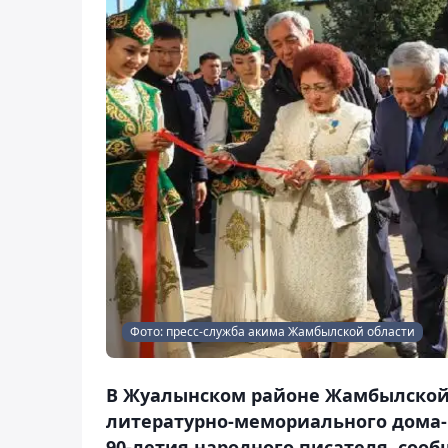
Фото: пресс-служба акима Жамбылской области
В Жуалынском районе Жамбылской 
литературно-мемориального дома-
90-летия народного писателя, сооб