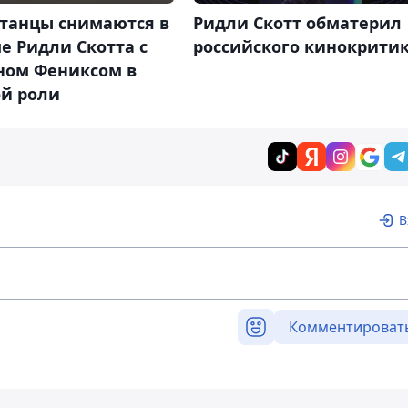
станцы снимаются в
Ридли Скотт обматерил
е Ридли Скотта с
российского кинокрити
ном Фениксом в
ой роли
В
Комментироват