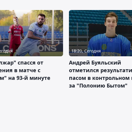
Сегодня
18:20, Сегодня
жар" спасся от
Андрей Буяльский
ния в матче с
отметился результат
м" на 93-й минуте
пасом в контрольном
за "Полонию Бытом"