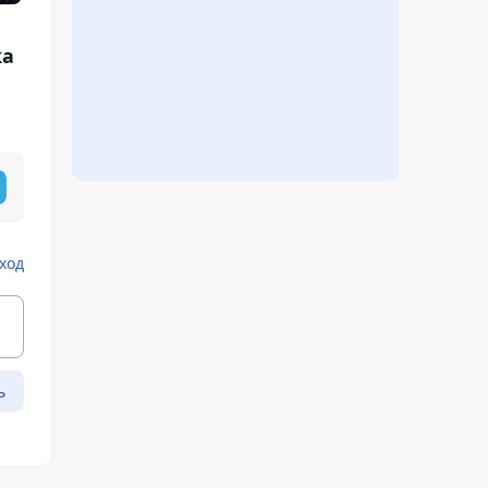
ка
ход
ь