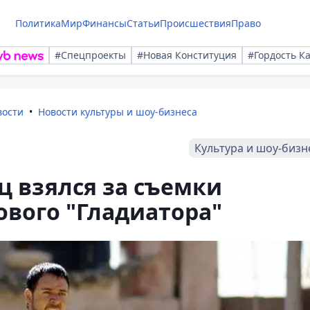
Политика
Мир
Финансы
Статьи
Происшествия
Право
#Спецпроекты
#Новая Конституция
#Гордость К
вости
Новости культуры и шоу-бизнеса
Культура и шоу-бизн
ц взялся за съемки
вого "Гладиатора"