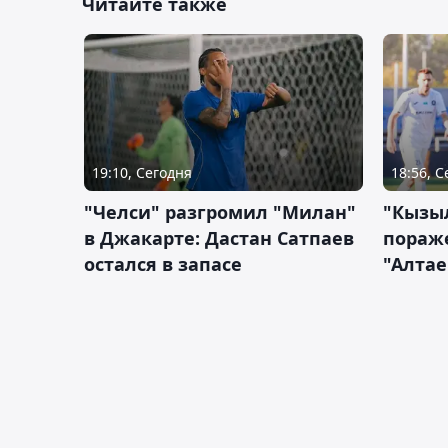
Читайте также
19:10, Сегодня
18:56, 
"Челси" разгромил "Милан"
"Кызыл
в Джакарте: Дастан Сатпаев
пораже
остался в запасе
"Алтае