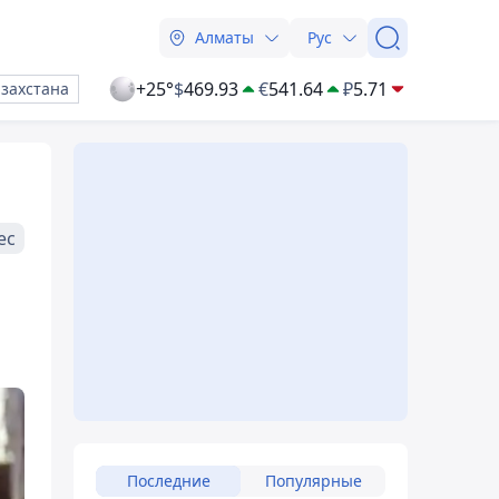
Алматы
Рус
+25°
$
469.93
€
541.64
₽
5.71
азахстана
ес
Последние
Популярные