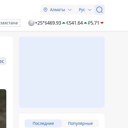
Алматы
Рус
+25°
$
469.93
€
541.64
₽
5.71
азахстана
ес
Последние
Популярные