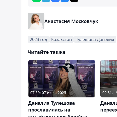
Анастасия Московчук
2023 год
Казахстан
Тулешова Данэлия
Читайте также
07:59, 07 июля 2025
09:31, 
Данэлия Тулешова
Данэл
прославилась на
перее
китайском шоу SingAsia