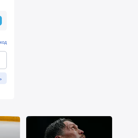
ход
ь