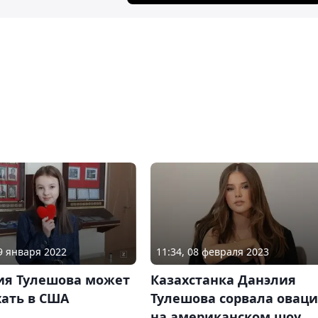
11:34, 08 февраля 2023
19 января 2022
Казахстанка Данэлия
ия Тулешова может
Тулешова сорвала овац
хать в США
на американском шоу