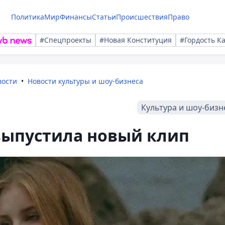
Политика
Мир
Финансы
Статьи
Происшествия
Право
#Спецпроекты
#Новая Конституция
#Гордость К
вости
Новости культуры и шоу-бизнеса
Культура и шоу-бизн
выпустила новый клип