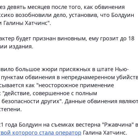
рез девять месяцев после того, как обвинения
сико возобновили дело, установив, что Болдуин
 Галины Хатчинс".
 актер будет признан виновным, ему грозит до 18
нии издания.
явило большое жюри присяжных в штате Нью-
 пунктам обвинения в непреднамеренном убийств
исывается как "неосторожное применение
к "действие, совершенное с полным
безопасности других". Данные обвинения являю
степени.
21 года Болдуин на съемках вестерна "Ржавчина" 
вой которого стала оператор
Галина Хатчинс.