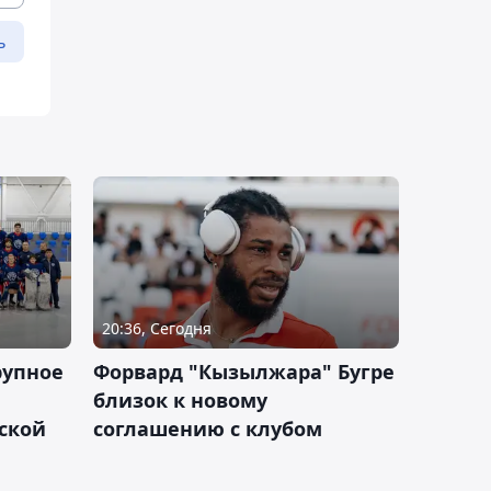
ь
20:36, Сегодня
рупное
Форвард "Кызылжара" Бугре
близок к новому
ской
соглашению с клубом