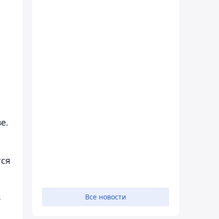
е.
тся
в
Все новости