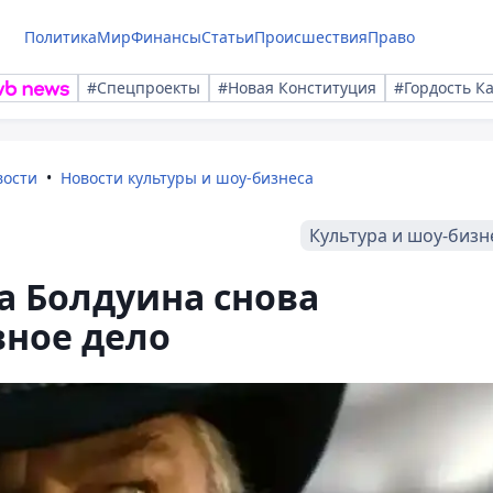
Политика
Мир
Финансы
Статьи
Происшествия
Право
#Спецпроекты
#Новая Конституция
#Гордость К
вости
Новости культуры и шоу-бизнеса
Культура и шоу-бизн
а Болдуина снова
вное дело