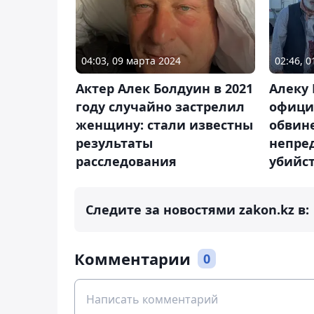
04:03, 09 марта 2024
02:46, 
Актер Алек Болдуин в 2021
Алеку
году случайно застрелил
офици
женщину: стали известны
обвин
результаты
непре
расследования
убийс
Следите за новостями zakon.kz в:
Комментарии
0