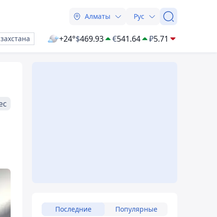
Алматы
Рус
+24°
$
469.93
€
541.64
₽
5.71
азахстана
ес
Последние
Популярные