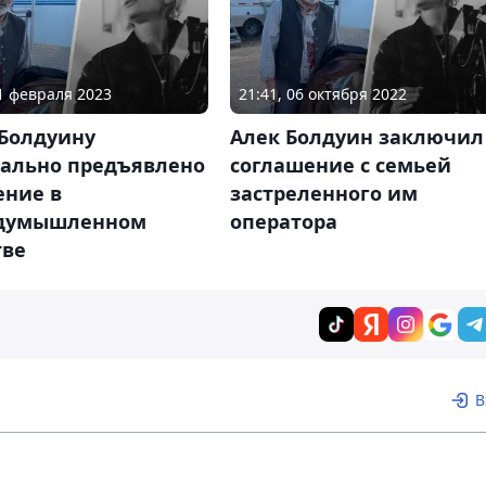
01 февраля 2023
21:41, 06 октября 2022
 Болдуину
Алек Болдуин заключил
ально предъявлено
соглашение с семьей
ение в
застреленного им
думышленном
оператора
тве
В