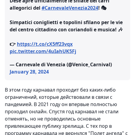
Dese apre ufficialmente le sfilate dei carri
allegorici del
#CarnevaleVenezia2024
! 🎭
Simpatici coniglietti e topolini sfilano per le vie
del centro cittadino con coriandoli e musica! 🎶
👉
https://t.co/cX5ff23vqx
pic.twitter.com/4uIahUK5Fj
— Carnevale di Venezia (@Venice_Carnival)
January 28, 2024
В этом году карнавал проходит без каких-либо
ограничений, которые действовали в связи с
пандемией. В 2021 году он впервые полностью
проходил онлайн. Спустя год карнавал не стали
отменять, но не проводились основные
привлекающее публику зрелища. С тех пор в
программу карнавала не вернулся "Полет ангела" с