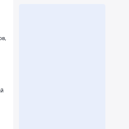
ов,
ий