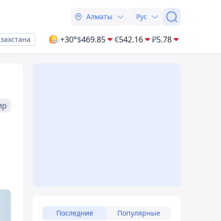
Алматы
Рус
+30°
$
469.85
€
542.16
₽
5.78
азахстана
ир
Последние
Популярные