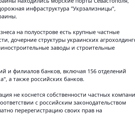
краины находились морские порты Севастополя,
дорожная инфраструктура "Укрзализницы",
раины.
знеса на полуострове есть крупные частные
и, дочерние структуры украинских агрохолдинг
шиностроительные заводы и строительные
ий и филиалов банков, включая 156 отделений
", а также российских банков.
ация не коснется собственности частных компан
 соответствии с российским законодательством
латно перерегистрацию своих прав на