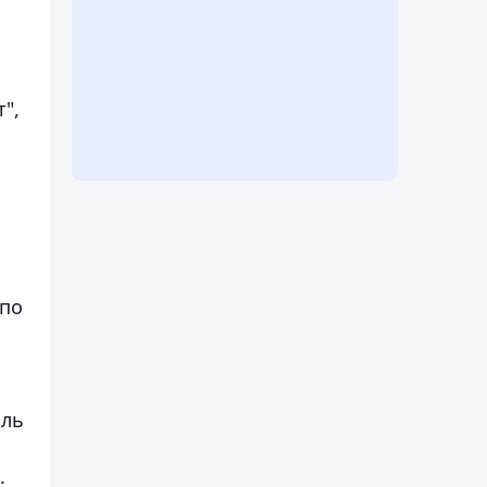
",
 по
сль
.