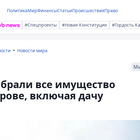
Политика
Мир
Финансы
Статьи
Происшествия
Право
#Спецпроекты
#Новая Конституция
#Гордость К
вости
Новости мира
М
абрали все имущество
рове, включая дачу