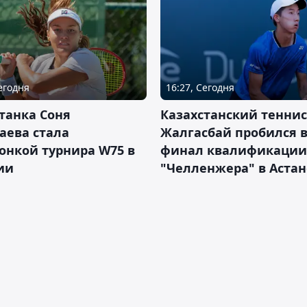
Сегодня
16:27, Сегодня
танка Соня
Казахстанский теннис
аева стала
Жалгасбай пробился 
онкой турнира W75 в
финал квалификации
ии
"Челленжера" в Астан