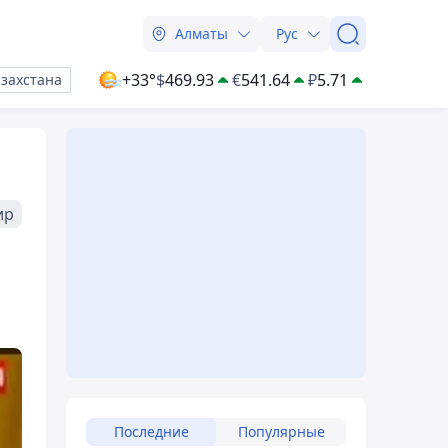
Алматы
Рус
+33°
$
469.93
€
541.64
₽
5.71
азахстана
ир
Последние
Популярные