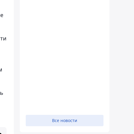
те
сти
м
ть
Все новости