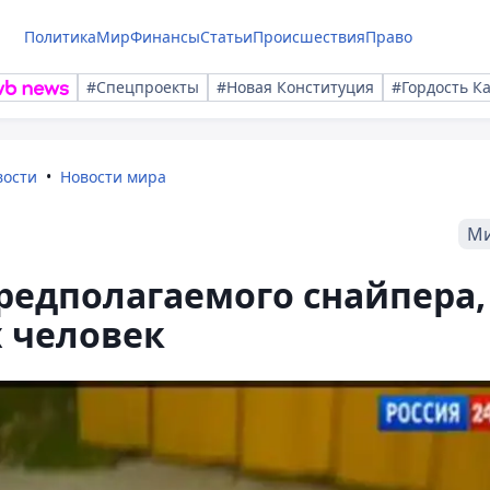
Политика
Мир
Финансы
Статьи
Происшествия
Право
#Спецпроекты
#Новая Конституция
#Гордость К
вости
Новости мира
М
редполагаемого снайпера,
 человек