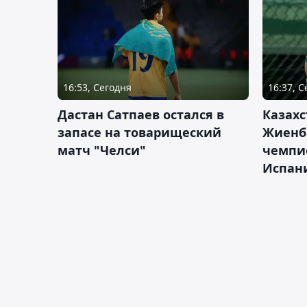
16:53, Сегодня
16:37, 
Дастан Сатпаев остался в
Казахс
запасе на товарищеский
Жиенб
матч "Челси"
чемпи
Испан