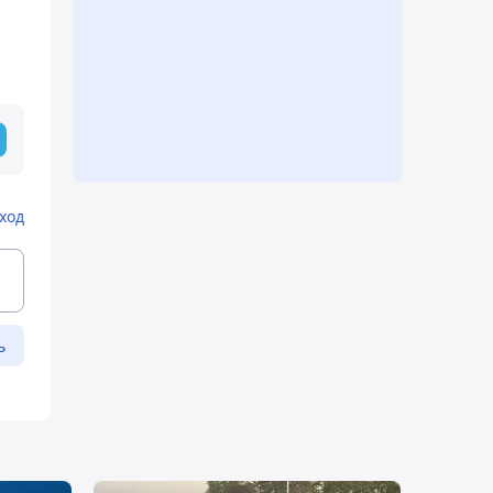
ход
ь