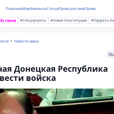
Политика
Мир
Финансы
Статьи
Происшествия
Право
#Спецпроекты
#Новая Конституция
#Гордость К
вости
Новости мира
М
ая Донецкая Республика
вести войска