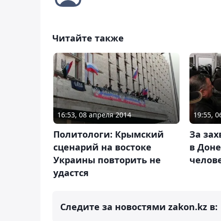
Читайте также
16:53, 08 апреля 2014
19:55, 
Политологи: Крымский
За за
сценарий на востоке
в Дон
Украины повторить не
челов
удастся
Следите за новостями zakon.kz в: