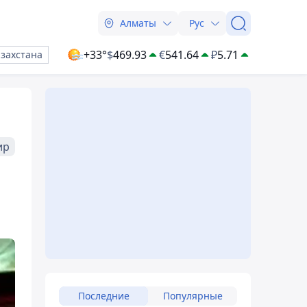
Алматы
Рус
+33°
$
469.93
€
541.64
₽
5.71
азахстана
ир
Последние
Популярные