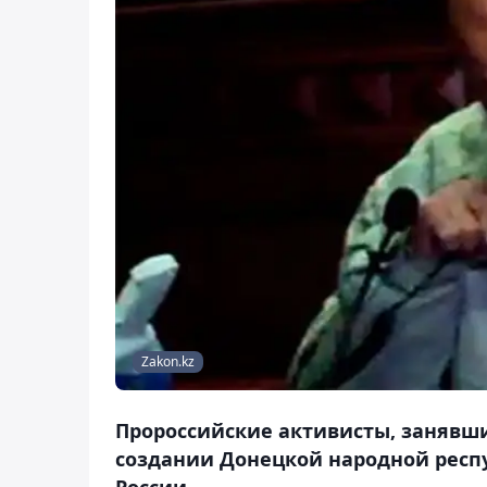
Zakon.kz
Пророссийские активисты, занявши
создании Донецкой народной респ
России.