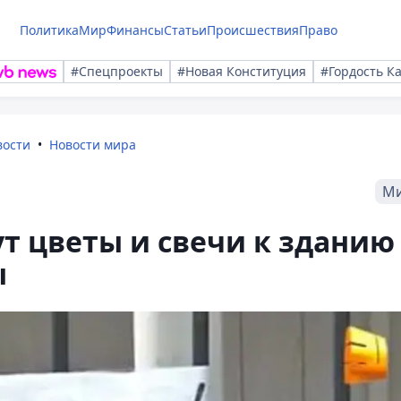
Политика
Мир
Финансы
Статьи
Происшествия
Право
#Спецпроекты
#Новая Конституция
#Гордость К
вости
Новости мира
М
т цветы и свечи к зданию
ы