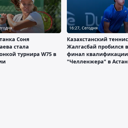
Сегодня
16:27, Сегодня
танка Соня
Казахстанский теннис
аева стала
Жалгасбай пробился 
онкой турнира W75 в
финал квалификации
ии
"Челленжера" в Астан