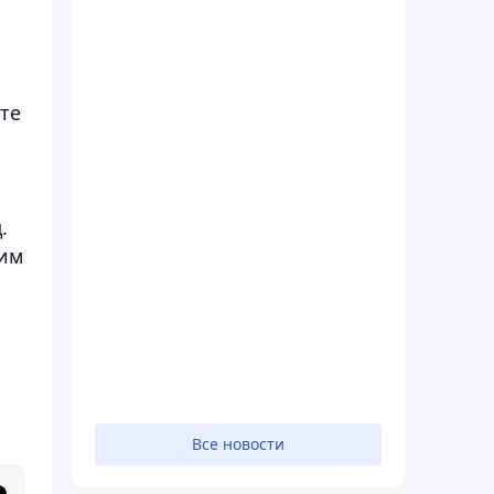
те
.
 им
Все новости