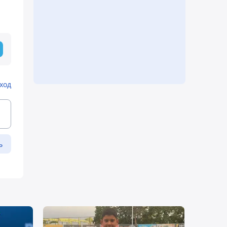
ход
ь