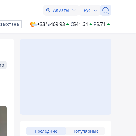
Алматы
Рус
+33°
$
469.93
€
541.64
₽
5.71
азахстана
ир
Последние
Популярные