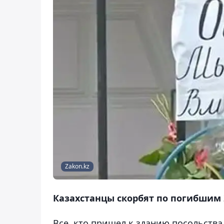
Zakon.kz
Казахстанцы скорбят по погибшим 
Все, кто пришел к зданию посольства