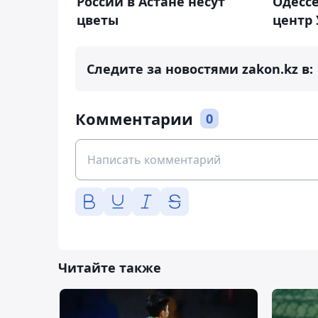
России в Астане несут
Одессе
цветы
центр
Следите за новостями zakon.kz в:
Комментарии
0
Читайте также