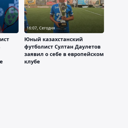
16:07, Сегодня
ист
Юный казахстанский
в
футболист Султан Даулетов
заявил о себе в европейском
е
клубе