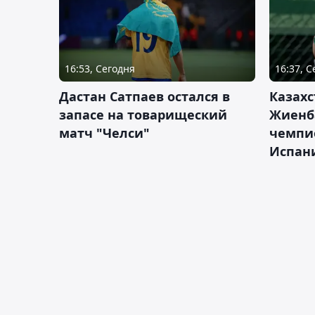
16:53, Сегодня
16:37, 
Дастан Сатпаев остался в
Казахс
запасе на товарищеский
Жиенб
матч "Челси"
чемпи
Испан