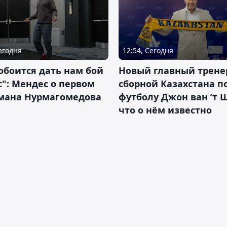
Сегодня
12:54, Сегодня
обоится дать нам бой
Новый главный трене
с": Мендес о первом
сборной Казахстана п
смана Нурмагомедова
футболу Джон ван ’т 
что о нём известно