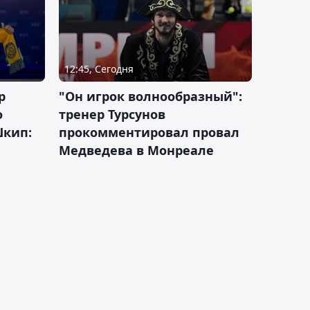
12:45, Сегодня
р
"Он игрок волнообразный":
о
тренер Турсунов
Шкип:
прокомментировал провал
Медведева в Монреале