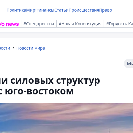
Политика
Мир
Финансы
Статьи
Происшествия
Право
#Спецпроекты
#Новая Конституция
#Гордость К
вости
Новости мира
М
и силовых структур
с юго-востоком