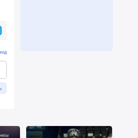
ход
ь