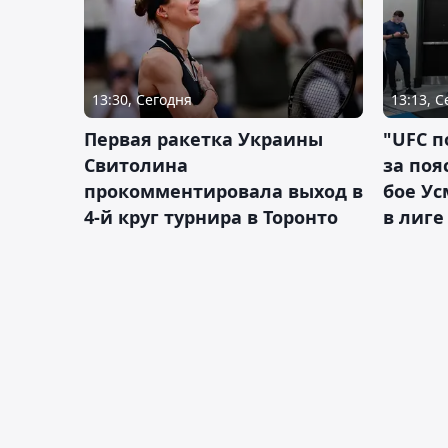
13:30, Сегодня
13:13, 
Первая ракетка Украины
"UFC п
Свитолина
за поя
прокомментировала выход в
бое У
4-й круг турнира в Торонто
в лиге