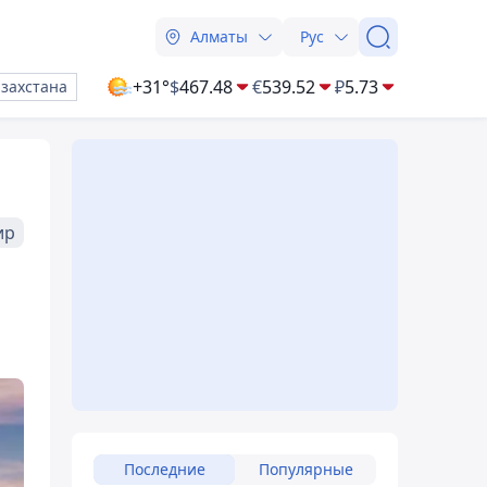
Алматы
Рус
+31°
$
467.48
€
539.52
₽
5.73
азахстана
ир
Последние
Популярные