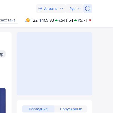
Алматы
Рус
+22°
$
469.93
€
541.64
₽
5.71
азахстана
ир
Последние
Популярные