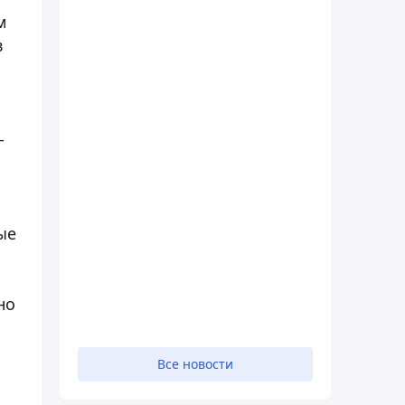
м
в
-
ые
но
Все новости