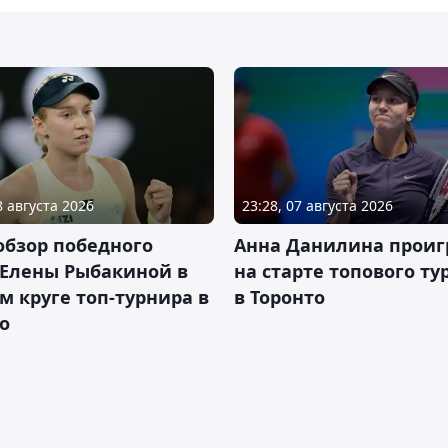
8 августа 2026
23:28, 07 августа 2026
обзор победного
Анна Данилина проиг
 Елены Рыбакиной в
на старте топового ту
м круге топ-турнира в
в Торонто
о