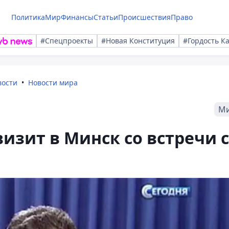
Политика
Мир
Финансы
Статьи
Происшествия
Право
#Спецпроекты
#Новая Конституция
#Гордость К
вости
Новости мира
М
изит в Минск со встречи с