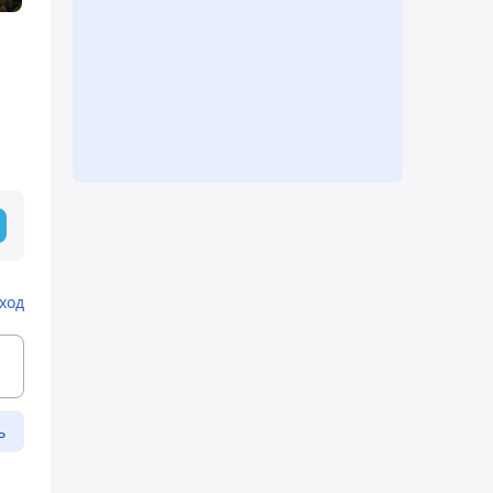
ход
ь