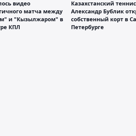
лось видео
Казахстанский теннис
тичного матча между
Александр Бублик от
ем" и "Кызылжаром" в
собственный корт в Са
уре КПЛ
Петербурге