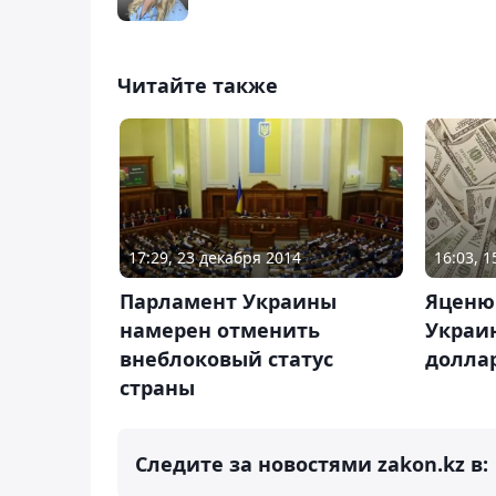
Читайте также
17:29, 23 декабря 2014
16:03, 
Парламент Украины
Яценю
намерен отменить
Украи
внеблоковый статус
долла
страны
Следите за новостями zakon.kz в: