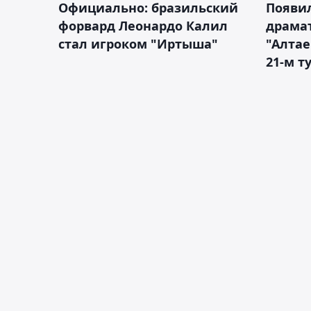
Официально: бразильский
Появи
форвард Леонардо Калил
драма
стал игроком "Иртыша"
"Алта
21-м т