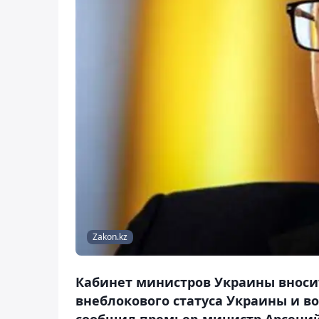
Zakon.kz
Кабинет министров Украины вносит
внеблокового статуса Украины и в
сообщил премьер-министр Арсени