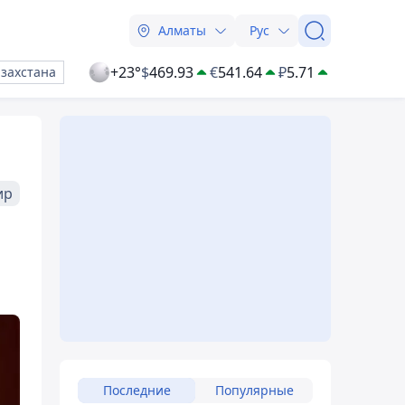
Алматы
Рус
+23°
$
469.93
€
541.64
₽
5.71
азахстана
ир
Последние
Популярные