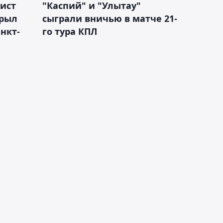
ист
"Каспий" и "Улытау"
крыл
сыграли вничью в матче 21-
нкт-
го тура КПЛ