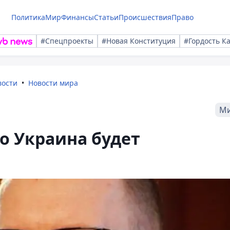
Политика
Мир
Финансы
Статьи
Происшествия
Право
#Спецпроекты
#Новая Конституция
#Гордость К
вости
Новости мира
М
о Украина будет