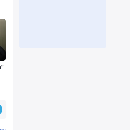
а"
ход