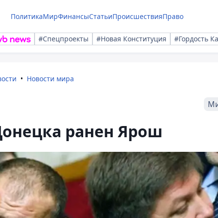
Политика
Мир
Финансы
Статьи
Происшествия
Право
#Спецпроекты
#Новая Конституция
#Гордость К
вости
Новости мира
М
 Донецка ранен Ярош