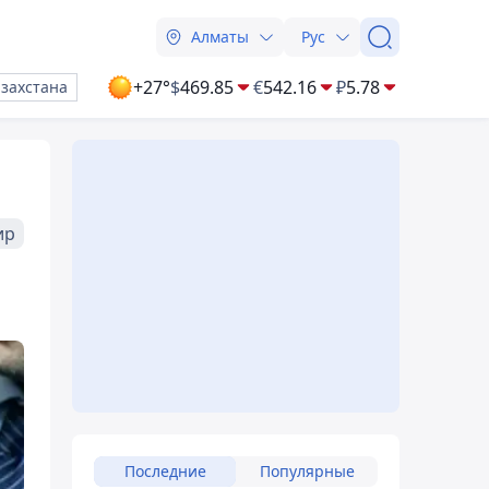
Алматы
Рус
+27°
$
469.85
€
542.16
₽
5.78
азахстана
ир
Последние
Популярные