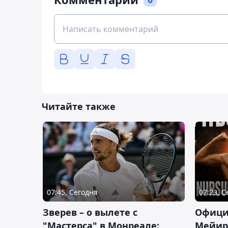
Читайте также
07:45, Сегодня
07:23, 
Зверев – о вылете с
Офици
"Мастерса" в Монреале:
Мейир