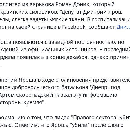
волонтер из Харькова Роман Доник, который
украинских силовиков. "Депутат Дмитрий Ярош
целы, слегка задеты мягкие ткани. В госпитализац
ист на своей странице в Facebook
, сообщают
Дни.
роша появляются с завидной постоянностью, но
рждений из официальных источников. В последни
рдепа появилась в конце декабря, однако причин
.
анении Яроша в ходе столкновения представител
цов добровольческого батальона "Днепр" под
ь Артем Скоропадский назвал эту информацию
стороны Кремля".
ормацию о том, что лидер "Правого сектора" уби
жью. Отметим, что Яроша "убили" после слов о