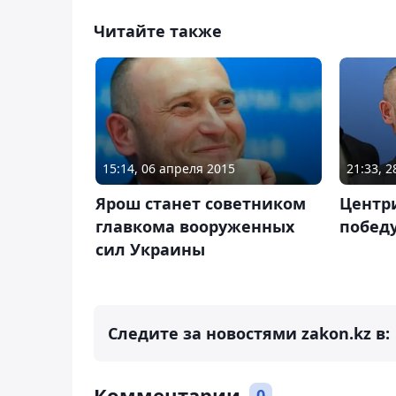
Читайте также
15:14, 06 апреля 2015
21:33, 
Ярош станет советником
Центр
главкома вооруженных
побед
сил Украины
Следите за новостями zakon.kz в:
Комментарии
0