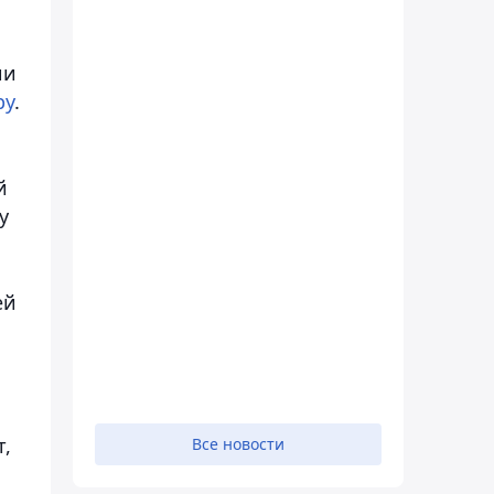
ии
ру
.
й
у
ей
т,
Все новости