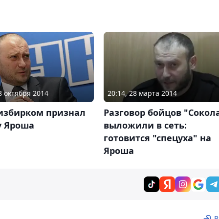
28 октября 2014
20:14, 28 марта 2014
избирком признал
Разговор бойцов "Сокол
у Яроша
выложили в сеть:
готовится "спецуха" на
Яроша
В