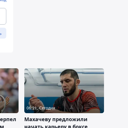
ь
06:21, Сегодня
терпел
Махачеву предложили
ом
начать карьеру в боксе