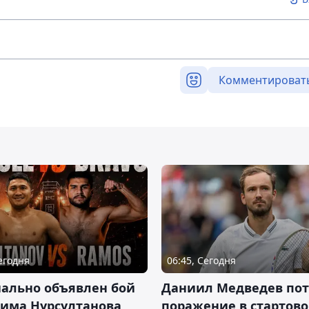
Комментироват
Сегодня
06:45, Сегодня
ально объявлен бой
Даниил Медведев по
има Нурсултанова
поражение в стартов