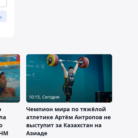
ь
10:15, Сегодня
о
Чемпион мира по тяжёлой
ла
атлетике Артём Антропов не
о
выступит за Казахстан на
 ЧМ
Азиаде