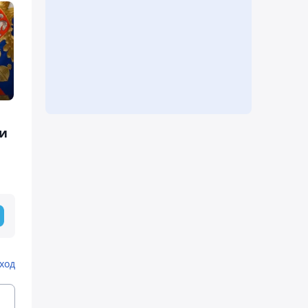
 и
ход