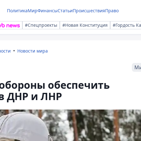
Политика
Мир
Финансы
Статьи
Происшествия
Право
#Спецпроекты
#Новая Конституция
#Гордость К
вости
Новости мира
М
обороны обеспечить
в ДНР и ЛНР