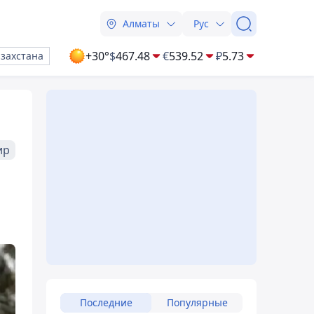
Алматы
Рус
+30°
$
467.48
€
539.52
₽
5.73
азахстана
ир
Последние
Популярные