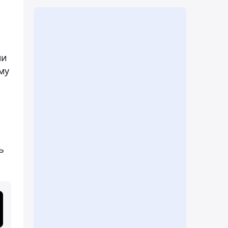
ни
му
ь