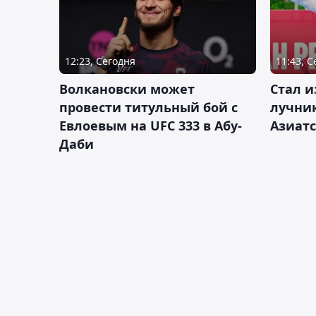
12:23, Сегодня
11:43, 
Волкановски может
Стал и
провести титульный бой с
лучник
Евлоевым на UFC 333 в Абу-
Азиатс
Даби