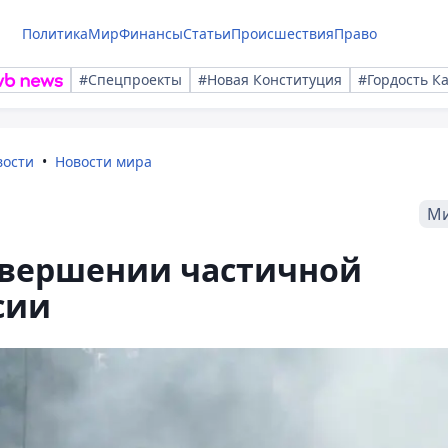
Политика
Мир
Финансы
Статьи
Происшествия
Право
#Спецпроекты
#Новая Конституция
#Гордость К
вости
Новости мира
М
авершении частичной
сии