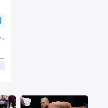
ход
ь