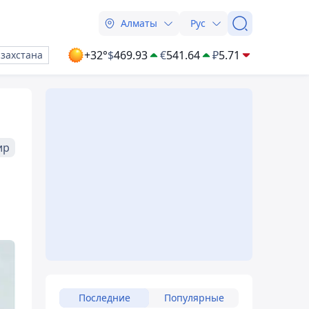
Алматы
Рус
+32°
$
469.93
€
541.64
₽
5.71
азахстана
ир
Последние
Популярные