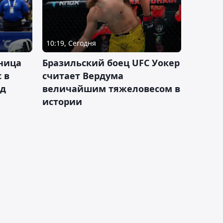
10:19, Сегодня
ница
Бразильский боец UFC Уокер
 в
считает Вердума
ад
величайшим тяжеловесом в
истории