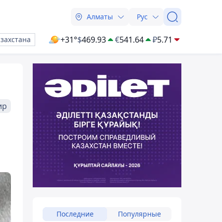
Алматы
Рус
+31°
$
469.93
€
541.64
₽
5.71
азахстана
ир
Последние
Популярные