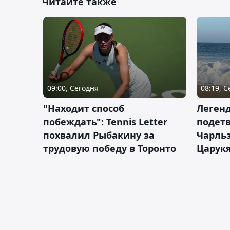
Читайте также
09:00, Сегодня
08:19, 
"Находит способ
Легенд
побеждать": Tennis Letter
подетв
похвалил Рыбакину за
Чарль
трудовую победу в Торонто
Царук