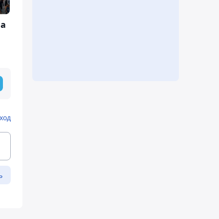
ма
а
ход
ь