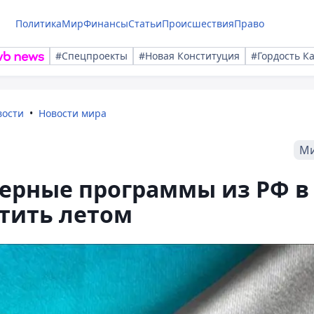
Политика
Мир
Финансы
Статьи
Происшествия
Право
#Спецпроекты
#Новая Конституция
#Гордость К
вости
Новости мира
М
терные программы из РФ в
тить летом