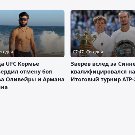
Сегодня
07:47, Сегодня
а UFC Кормье
Зверев вслед за Синн
ердил отмену боя
квалифицировался н
за Оливейры и Армана
Итоговый турнир ATP-
яна