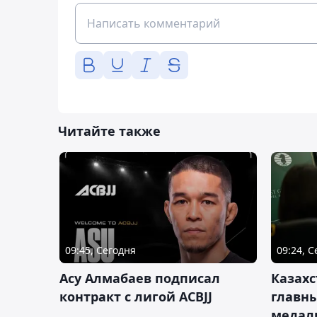
Читайте также
09:45, Сегодня
09:24, 
Асу Алмабаев подписал
Казахс
контракт с лигой ACBJJ
главны
медал