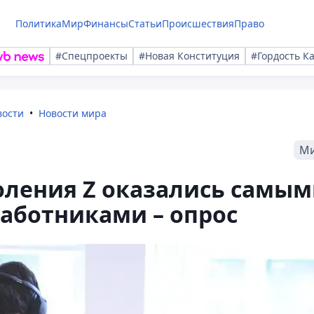
Политика
Мир
Финансы
Статьи
Происшествия
Право
#Спецпроекты
#Новая Конституция
#Гордость К
вости
Новости мира
М
оления Z оказались самы
аботниками – опрос