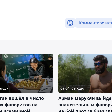
Комментироват
Сегодня
09:04, Сегодня
тан вошёл в число
Арман Царукян выйде
х фаворитов на
значительным фавор
и Всемирной
на бой против бразил