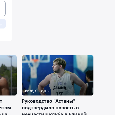
ь
08:36, Сегодня
т
Руководство "Астаны"
итом
подтвердило новость о
ьца
неучастии клуба в Единой