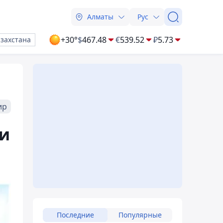
Алматы
Рус
+30°
$
467.48
€
539.52
₽
5.73
азахстана
ир
ми
Последние
Популярные