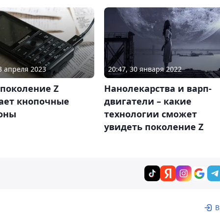
03 апреля 2023
20:47, 30 января 2022
 поколение Z
Нанолекарства и варп-
ает кнопочные
двигатели – какие
оны
технологии сможет
увидеть поколение Z
В