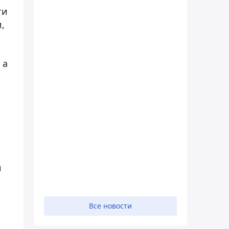
ти
,
 а
й
Все новости