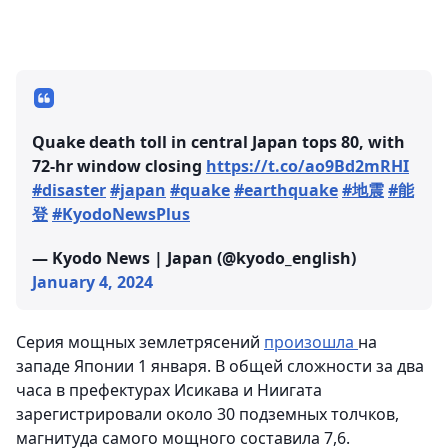
Quake death toll in central Japan tops 80, with
72-hr window closing
https://t.co/ao9Bd2mRHI
#disaster
#japan
#quake
#earthquake
#地震
#能
登
#KyodoNewsPlus
— Kyodo News | Japan (@kyodo_english)
January 4, 2024
Серия мощных землетрясений
произошла
на
западе Японии 1 января. В общей сложности за два
часа в префектурах Исикава и Ниигата
зарегистрировали около 30 подземных толчков,
магнитуда самого мощного составила 7,6.