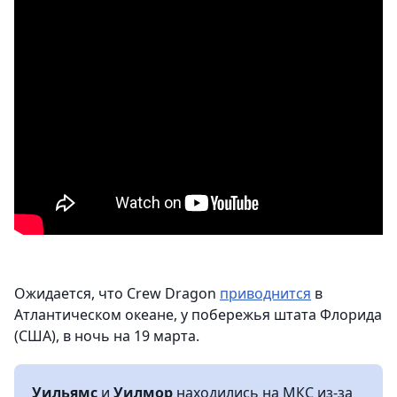
Ожидается, что Crew Dragon
приводнится
в
Атлантическом океане, у побережья штата Флорида
(США), в ночь на 19 марта.
Уильямс
и
Уилмор
находились на МКС из-за