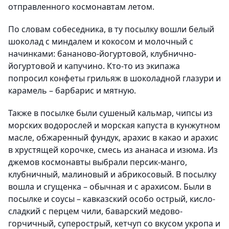
отправленного космонавтам летом.
По словам собеседника, в ту посылку вошли белый
шоколад с миндалем и кокосом и молочный с
начинками: бананово-йогуртовой, клубнично-
йогуртовой и капучино. Кто-то из экипажа
попросил конфеты грильяж в шоколадной глазури и
карамель – барбарис и мятную.
Также в посылке были сушеный кальмар, чипсы из
морских водорослей и морская капуста в кунжутном
масле, обжаренный фундук, арахис в какао и арахис
в хрустящей корочке, смесь из ананаса и изюма. Из
джемов космонавты выбрали персик-манго,
клубничный, малиновый и абрикосовый. В посылку
вошла и сгущенка – обычная и с арахисом. Были в
посылке и соусы – кавказский особо острый, кисло-
сладкий с перцем чили, баварский медово-
горчичный, суперострый, кетчуп со вкусом укропа и