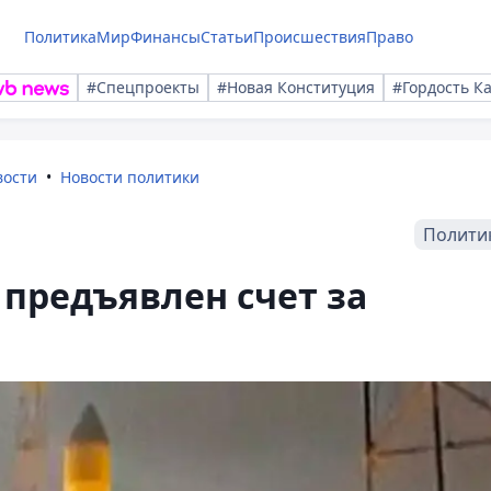
Политика
Мир
Финансы
Статьи
Происшествия
Право
#Спецпроекты
#Новая Конституция
#Гордость К
вости
Новости политики
Полити
 предъявлен счет за