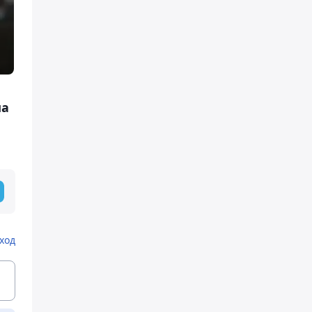
ма
ход