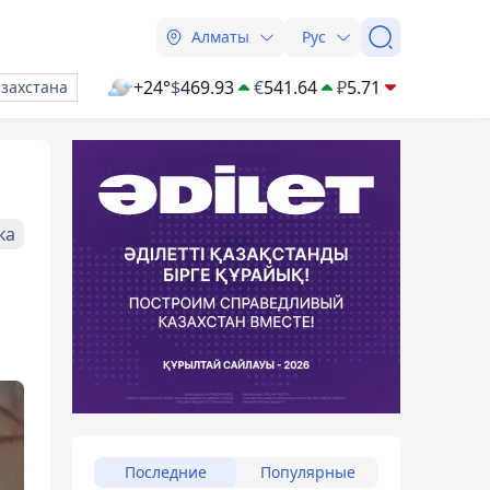
Алматы
Рус
+24°
$
469.93
€
541.64
₽
5.71
азахстана
ка
Последние
Популярные