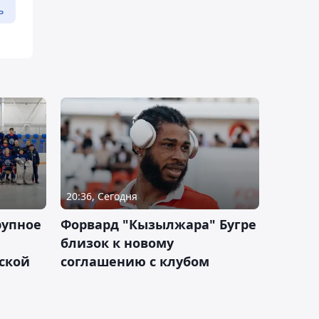
ь
20:36, Сегодня
рупное
Форвард "Кызылжара" Бугре
близок к новому
ской
соглашению с клубом