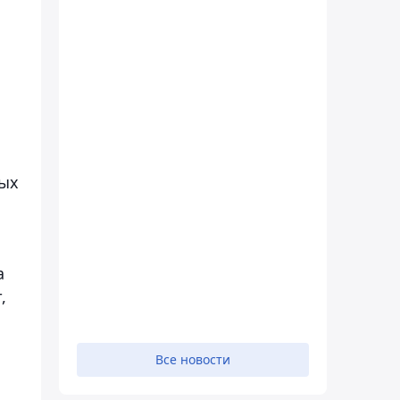
ных
а
,
Все новости