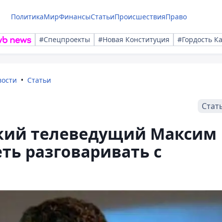
Политика
Мир
Финансы
Статьи
Происшествия
Право
#Спецпроекты
#Новая Конституция
#Гордость К
вости
Статьи
Стат
кий телеведущий Максим
ть разговаривать с