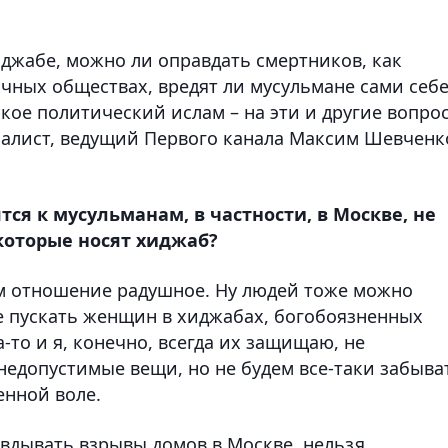
иджабе, можно ли оправдать смертников, как
чных обществах, вредят ли мусульмане сами себе
кое политический ислам – на эти и другие вопро
налист, ведущий Первого канала Максим Шевченк
ся к мусульманам, в частности, в Москве, не
которые носят хиджаб?
ним отношение радушное. Ну людей тоже можно
не пускать женщин в хиджабах, богобоязненных
-то и я, конечно, всегда их защищаю, не
едопустимые вещи, но не будем все-таки забыва
енной воле.
авдывать взрывы домов в Москве, нельзя