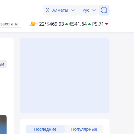
Алматы
Рус
+22°
$
469.93
€
541.64
₽
5.71
азахстана
ьи
Последние
Популярные