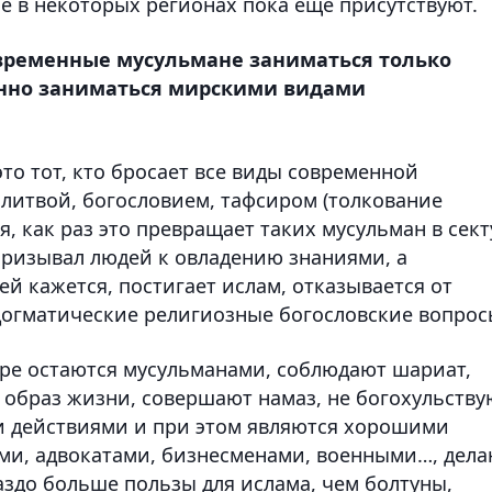
е в некоторых регионах пока еще присутствуют.
овременные мусульмане заниматься только
енно заниматься мирскими видами
о тот, кто бросает все виды современной
олитвой, богословием, тафсиром (толкование
я, как раз это превращает таких мусульман в сект
призывал людей к овладению знаниями, а
ей кажется, постигает ислам, отказывается от
 догматические религиозные богословские вопрос
ере остаются мусульманами, соблюдают шариат,
) образ жизни, совершают намаз, не богохульству
и действиями и при этом являются хорошими
ами, адвокатами, бизнесменами, военными…, дел
раздо больше пользы для ислама, чем болтуны,