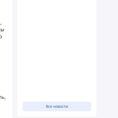
,
сы
о
ть,
Все новости