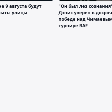
не 9 августа будут
"Он был лез сознания"
рыты улицы
Дэнис уверен в досро
победе над Чимаевым
турнире RAF