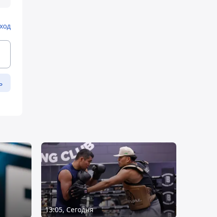
ход
ь
13:05, Сегодня