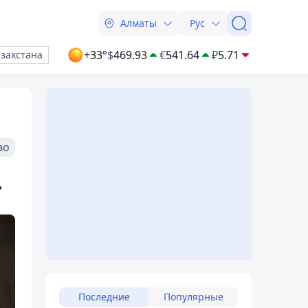
Алматы
Рус
+33°
$
469.93
€
541.64
₽
5.71
азахстана
во
»
Последние
Популярные