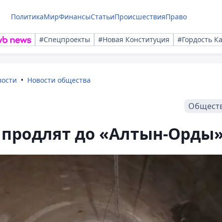
Политика
Мир
Финансы
Статьи
Происшествия
Право
#Спецпроекты
#Новая Конституция
#Гордость К
вости
Новости общества
Общест
 продлят до «Алтын-Орды