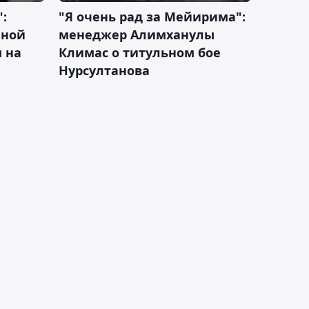
:
"Я очень рад за Мейирима":
чной
менеджер Алимханулы
 на
Климас о титульном бое
Нурсултанова