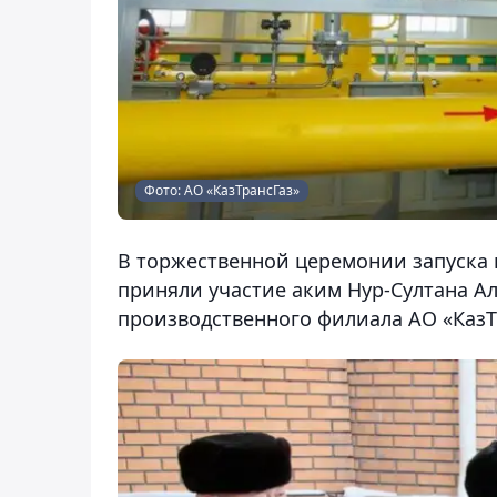
Фото: АО «КазТрансГаз»
В торжественной церемонии запуска
приняли участие аким Нур-Султана А
производственного филиала АО «КазТ