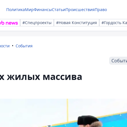
Политика
Мир
Финансы
Статьи
Происшествия
Право
#Спецпроекты
#Новая Конституция
#Гордость К
вости
События
Событ
ых жилых массива