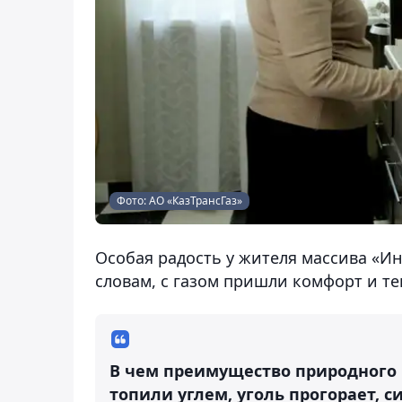
Фото: АО «КазТрансГаз»
Особая радость у жителя массива «И
словам, с газом пришли комфорт и те
В чем преимущество природного г
топили углем, уголь прогорает, с