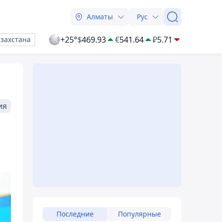
Алматы
Рус
+25°
$
469.93
€
541.64
₽
5.71
азахстана
ия
Последние
Популярные