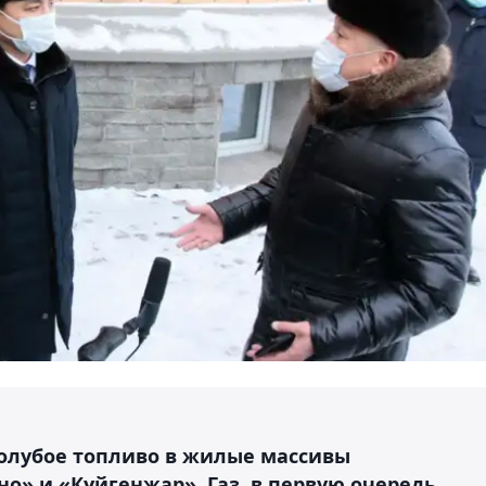
олубое топливо в жилые массивы
» и «Күйгенжар». Газ, в первую очередь,