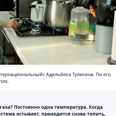
нтернациональный» Адильбека Тулекина. По его
пло.
аза? Постоянно одна температура. Когда
истема остывает, приходится снова топить,