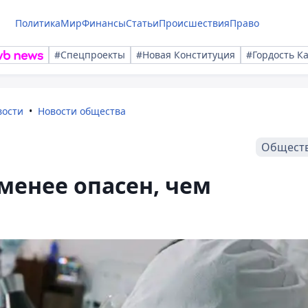
Политика
Мир
Финансы
Статьи
Происшествия
Право
#Спецпроекты
#Новая Конституция
#Гордость К
вости
Новости общества
Общест
енее опасен, чем