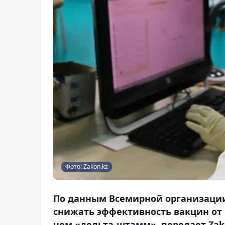
Фото: Zakon.kz
По данным Всемирной организаци
снижать эффективность вакцин от C
чем «дельта-штамм», передает Zak