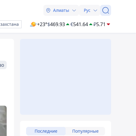
Алматы
Рус
+23°
$
469.93
€
541.64
₽
5.71
азахстана
во
Последние
Популярные