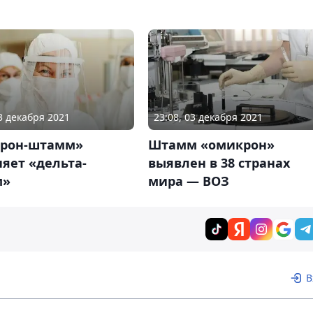
03 декабря 2021
23:08, 03 декабря 2021
рон-штамм»
Штамм «омикрон»
яет «дельта-
выявлен в 38 странах
м»
мира — ВОЗ
В