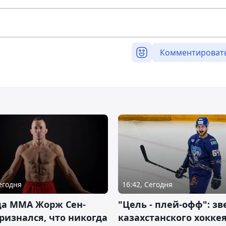
Комментироват
Сегодня
16:42, Сегодня
да ММА Жорж Сен-
"Цель - плей-офф": зв
ризнался, что никогда
казахстанского хокке