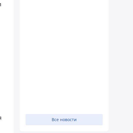
л
я
Все новости