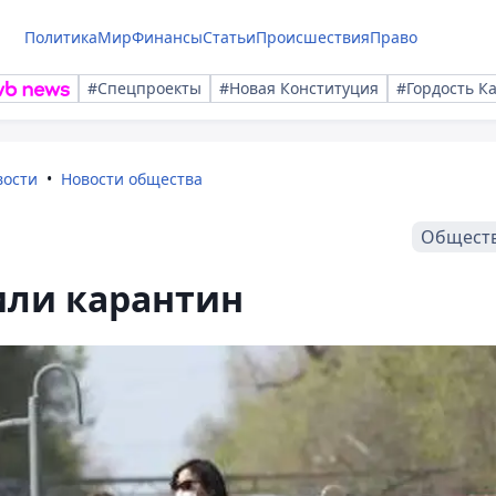
Политика
Мир
Финансы
Статьи
Происшествия
Право
#Спецпроекты
#Новая Конституция
#Гордость К
вости
Новости общества
Общест
ли карантин