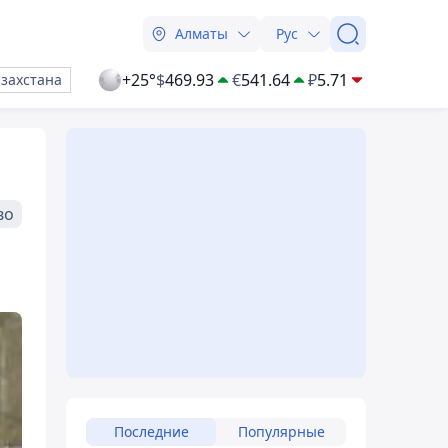
Алматы
Рус
+25°
$
469.93
€
541.64
₽
5.71
азахстана
во
Последние
Популярные