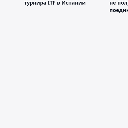
турнира ITF в Испании
не пол
поеди