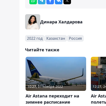
Динара Халдарова
2022 год
Казахстан
Россия
Читайте также
10:27, 01 ноября 2022
12:27, 
Air Astana переходит на
Air As
зимнее расписание
полет