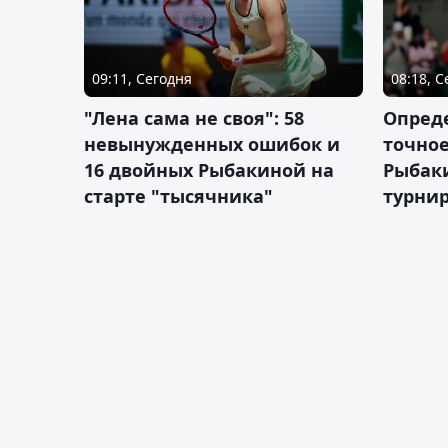
09:11, Сегодня
08:18, 
"Лена сама не своя": 58
Опред
невынужденных ошибок и
точное
16 двойных Рыбакиной на
Рыбаки
старте "тысячника"
турнир