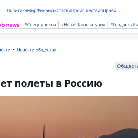
Политика
Мир
Финансы
Статьи
Происшествия
Право
#Спецпроекты
#Новая Конституция
#Гордость К
вости
Новости общества
Общест
ает полеты в Россию