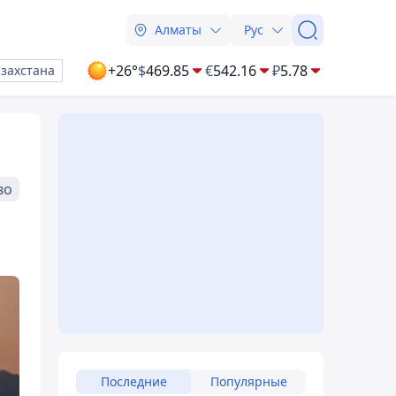
Алматы
Рус
+26°
$
469.85
€
542.16
₽
5.78
азахстана
во
Последние
Популярные