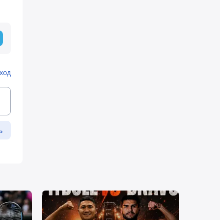
ход
ь