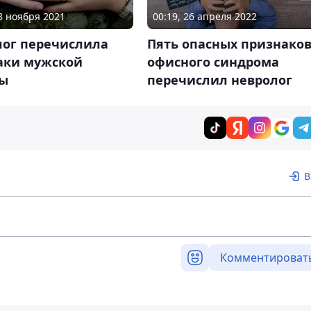
28 ноября 2021
00:19, 26 апреля 2022
лог перечислила
Пять опасных признако
аки мужской
офисного синдрома
ы
перечислил невролог
В
Комментироват