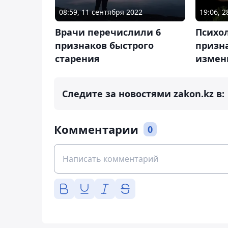
08:59, 11 сентября 2022
19:06, 
Врачи перечислили 6
Психо
признаков быстрого
призн
старения
измен
Следите за новостями zakon.kz в:
Комментарии
0