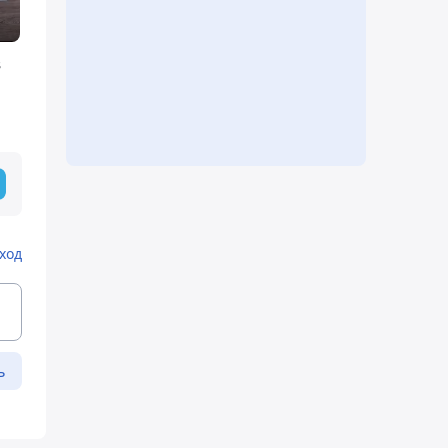
в
ход
ь