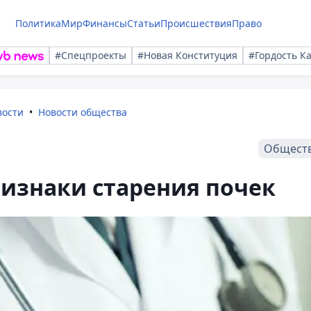
Политика
Мир
Финансы
Статьи
Происшествия
Право
#Спецпроекты
#Новая Конституция
#Гордость К
вости
Новости общества
Общест
изнаки старения почек