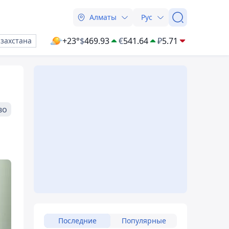
Алматы
Рус
+23°
$
469.93
€
541.64
₽
5.71
азахстана
во
Последние
Популярные