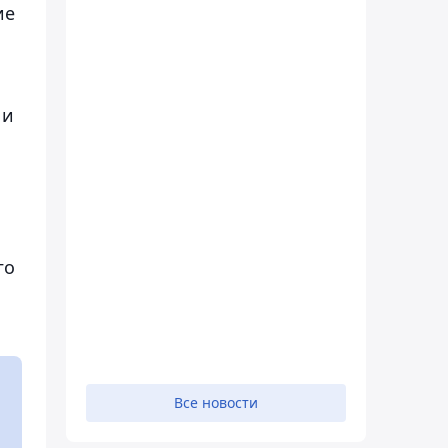
ие
 и
го
Все новости