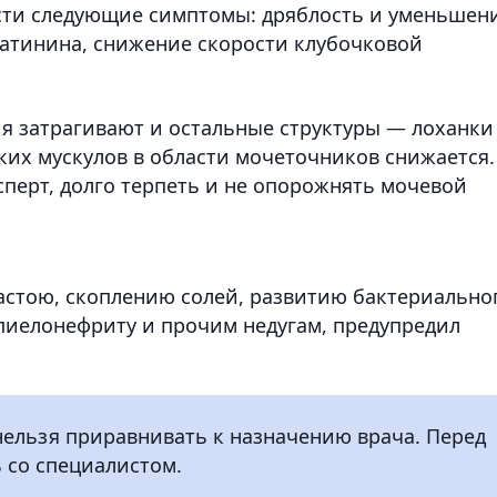
ести следующие симптомы: дряблость и уменьшен
атинина, снижение скорости клубочковой
ия затрагивают и остальные структуры — лоханки
дких мускулов в области мочеточников снижается.
сперт, долго терпеть и не опорожнять мочевой
застою, скоплению солей, развитию бактериально
пиелонефриту и прочим недугам, предупредил
нельзя приравнивать к назначению врача. Перед
 со специалистом.