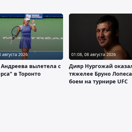
8 августа 2026
01:08, 08 августа 2026
 Андреева вылетела с
Дияр Нургожай оказа
рса" в Торонто
тяжелее Бруно Лопеса
боем на турнире UFC