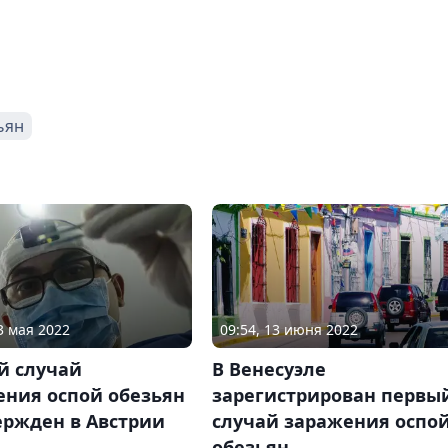
ьян
3 мая 2022
09:54, 13 июня 2022
й случай
В Венесуэле
ения оспой обезьян
зарегистрирован первы
ержден в Австрии
случай заражения оспо
обезьян