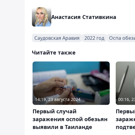
Анастасия Стативкина
Саудовская Аравия
2022 год
Оспа обез
Читайте также
14:19, 23 августа 2024
00:16, 2
Первый случай
Первы
заражения оспой обезьян
зараж
выявили в Таиланде
подтв