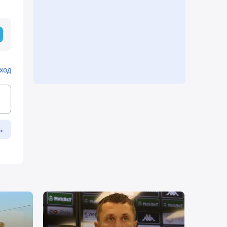
ход
ь