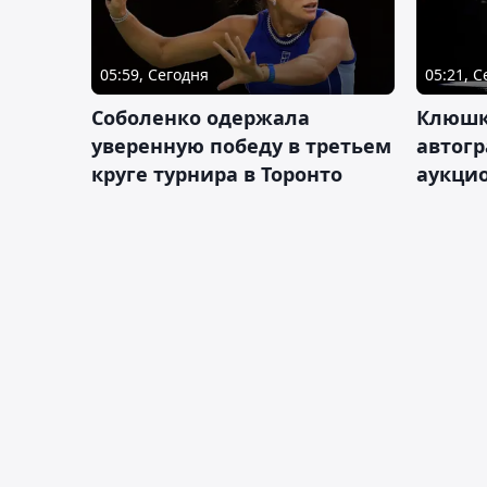
05:59, Сегодня
05:21, 
Соболенко одержала
Клюшк
уверенную победу в третьем
автог
круге турнира в Торонто
аукцио