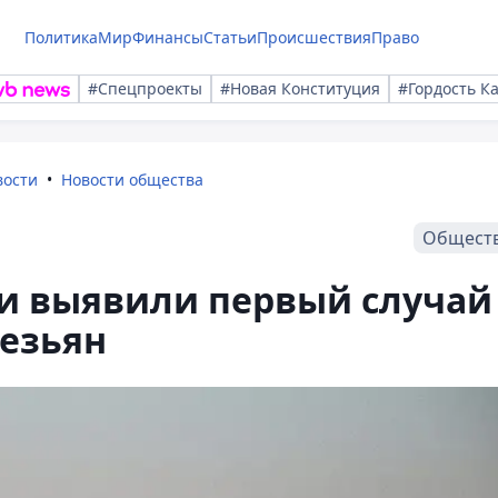
Политика
Мир
Финансы
Статьи
Происшествия
Право
#Спецпроекты
#Новая Конституция
#Гордость К
вости
Новости общества
Общест
ии выявили первый случай
безьян