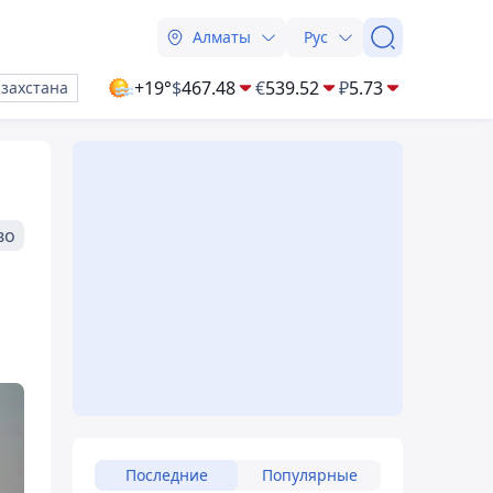
Алматы
Рус
+19°
$
467.48
€
539.52
₽
5.73
азахстана
во
Последние
Популярные