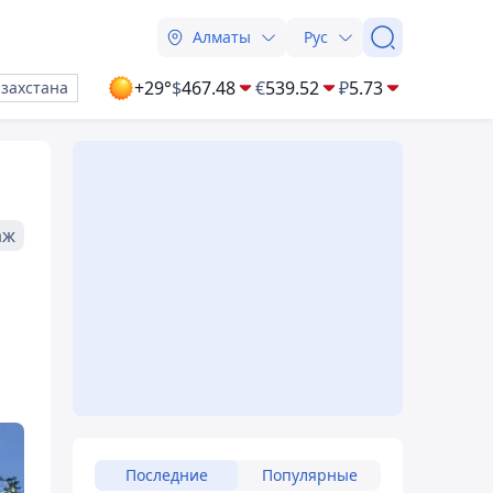
Алматы
Рус
+29°
$
467.48
€
539.52
₽
5.73
азахстана
аж
Последние
Популярные