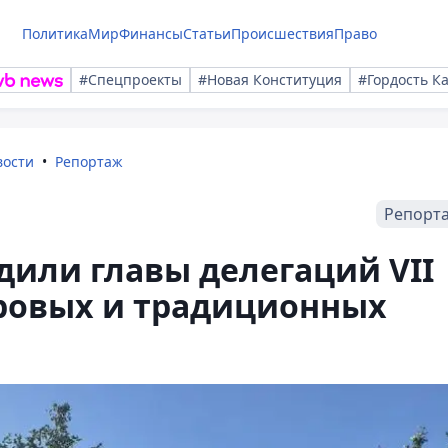
Политика
Мир
Финансы
Статьи
Происшествия
Право
#Спецпроекты
#Новая Конституция
#Гордость К
вости
Репортаж
Репорт
дили главы делегаций VII
ровых и традиционных