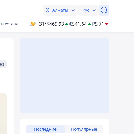
Алматы
Рус
+31°
$
469.93
€
541.64
₽
5.71
азахстана
во
Последние
Популярные