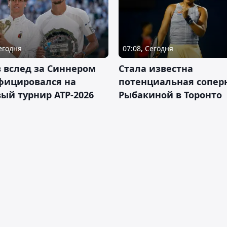
Сегодня
07:08, Сегодня
 вслед за Синнером
Cтала известна
фицировался на
потенциальная сопер
ый турнир ATP-2026
Рыбакиной в Торонто