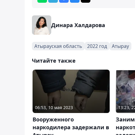
Динара Халдарова
Атырауская область
2022 год
Атырау
Читайте также
06:53, 10 мая 2023
13:23, 
Вооруженного
Заним
наркодилера задержали в
наркот
Атырау