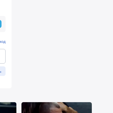
ход
ь