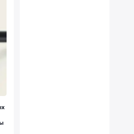
ых
ты