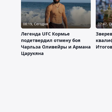
08:19, Сегодня
07:47, 
Легенда UFC Кормье
Зверев
подетвердил отмену боя
квали
Чарльза Оливейры и Армана
Итогов
Царукяна