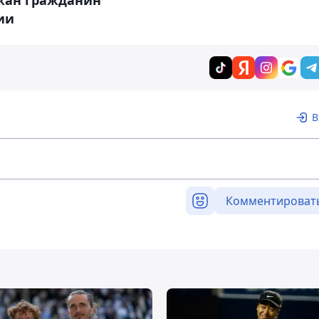
жан гражданин
ии
В
Комментироват