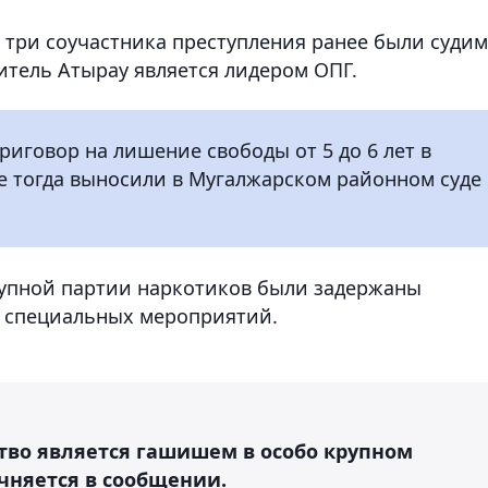
се три соучастника преступления ранее были суди
итель Атырау является лидером ОПГ.
иговор на лишение свободы от 5 до 6 лет в
е тогда выносили в Мугалжарском районном суде
рупной партии наркотиков были задержаны
 специальных мероприятий.
ство является гашишем в особо крупном
очняется в сообщении.