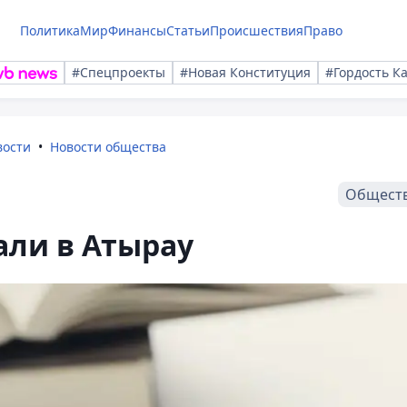
Политика
Мир
Финансы
Статьи
Происшествия
Право
#Спецпроекты
#Новая Конституция
#Гордость К
вости
Новости общества
Общест
али в Атырау