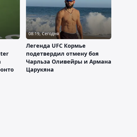
08:19, Сегодня
Легенда UFC Кормье
ter
подетвердил отмену боя
а
Чарльза Оливейры и Армана
ронто
Царукяна