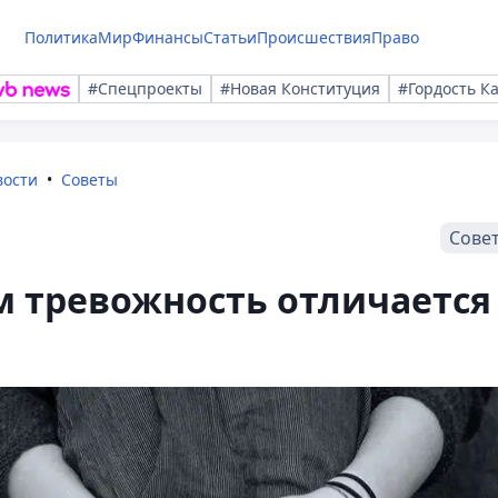
Политика
Мир
Финансы
Статьи
Происшествия
Право
#Спецпроекты
#Новая Конституция
#Гордость К
вости
Советы
Сове
м тревожность отличается