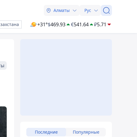
Алматы
Рус
+31°
$
469.93
€
541.64
₽
5.71
азахстана
ты
Последние
Популярные