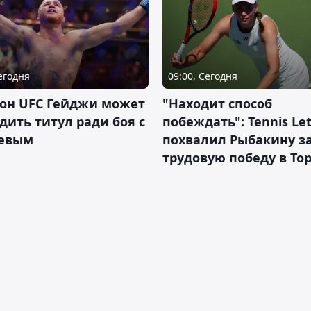
Сегодня
09:00, Сегодня
он UFC Гейджи может
"Находит способ
дить титул ради боя с
побеждать": Tennis Let
евым
похвалил Рыбакину з
трудовую победу в То