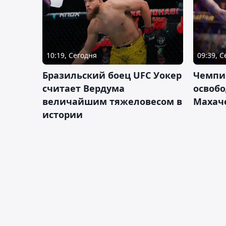
10:19, Сегодня
09:39, 
Бразильский боец UFC Уокер
Чемпи
считает Вердума
освобо
величайшим тяжеловесом в
Махач
истории