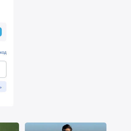
ход
ь