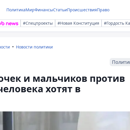
Политика
Мир
Финансы
Статьи
Происшествия
Право
#Спецпроекты
#Новая Конституция
#Гордость К
вости
Новости политики
Полити
очек и мальчиков против
еловека хотят в