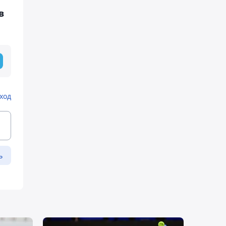
в
ход
ь