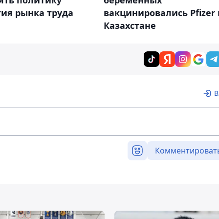
ять политику
беременных
тия рынка труда
вакцинировались Pfizer 
Казахстане
В
Комментироват