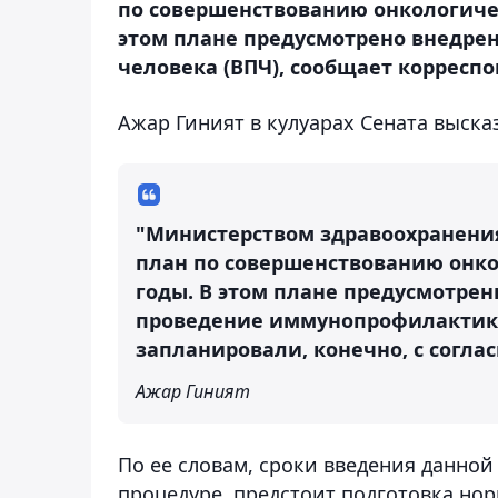
по совершенствованию онкологичес
этом плане предусмотрено внедре
человека (ВПЧ), сообщает корреспо
Ажар Гиният в кулуарах Сената выска
"Министерством здравоохранения
план по совершенствованию онко
годы. В этом плане предусмотре
проведение иммунопрофилактики
запланировали, конечно, с согла
Ажар Гиният
По ее словам, сроки введения данной
процедуре, предстоит подготовка но