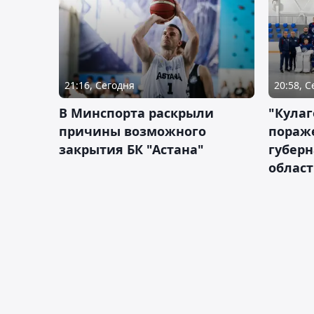
21:16, Сегодня
20:58, 
В Минспорта раскрыли
"Кулаг
причины возможного
пораж
закрытия БК "Астана"
губерн
облас