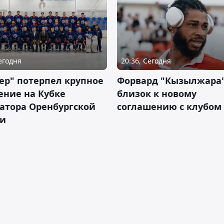
Сегодня
20:36, Сегодня
ер" потерпел крупное
Форвард "Кызылжара"
ение на Кубке
близок к новому
атора Оренбургской
соглашению с клубом
ти