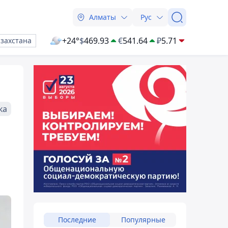
Алматы
Рус
+24°
$
469.93
€
541.64
₽
5.71
азахстана
ка
Последние
Популярные