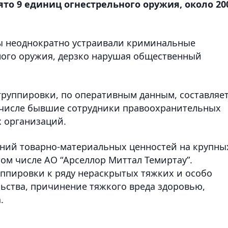
то 9 единиц огнестрельного оружия, около 20
ы неоднократно устраивали криминальные
ного оружия, дерзко нарушая общественный
группировки, по оперативным данным, составляе
м числе бывшие сотрудники правоохранительных
х организаций.
ний товарно-материальных ценностей на крупны
ом числе АO “Арселлор Миттал Темиртау”.
уппировки к ряду нераскрытых тяжких и особо
льства, причинение тяжкого вреда здоровью,
.