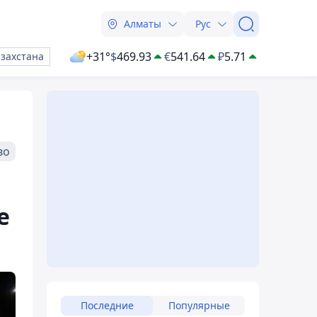
Алматы
Рус
+31°
$
469.93
€
541.64
₽
5.71
азахстана
во
е
Последние
Популярные