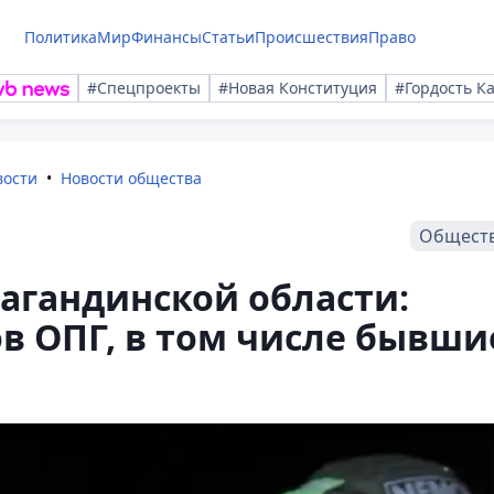
Политика
Мир
Финансы
Статьи
Происшествия
Право
#Спецпроекты
#Новая Конституция
#Гордость К
вости
Новости общества
Общест
агандинской области:
в ОПГ, в том числе бывши