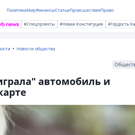
Политика
Мир
Финансы
Статьи
Происшествия
Право
#Спецпроекты
#Новая Конституция
#Гордость К
вости
Новости общества
Общест
грала" автомобиль и
карте