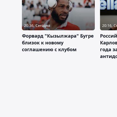
20:36, Сегодня
20:16, 
Форвард "Кызылжара" Бугре
Россий
близок к новому
Карлов
соглашению с клубом
года з
антид