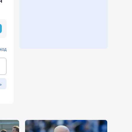
н
ход
ь