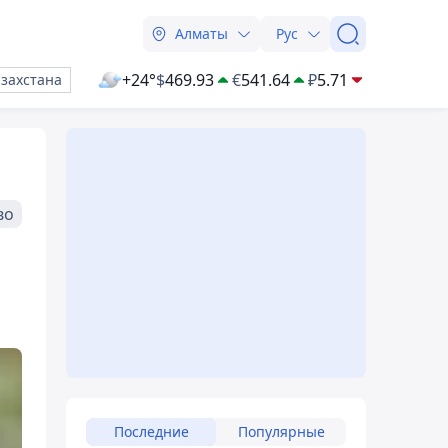
Алматы
Рус
+24°
$
469.93
€
541.64
₽
5.71
азахстана
во
Последние
Популярные