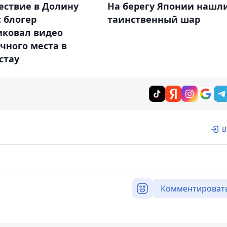
ествие в Долину
На берегу Японии нашл
 блогер
таинственный шар
иковал видео
чного места в
стау
В
Комментироват