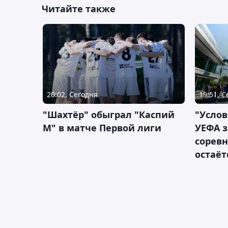
Читайте также
20:02, Сегодня
19:51, 
"Шахтёр" обыграл "Каспий
"Услов
М" в матче Первой лиги
УЕФА з
сорев
остаёт