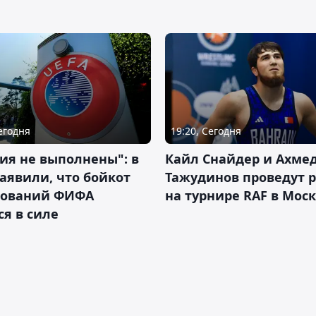
Сегодня
19:20, Сегодня
ия не выполнены": в
Кайл Снайдер и Ахме
аявили, что бойкот
Тажудинов проведут 
нований ФИФА
на турнире RAF в Мос
ся в силе