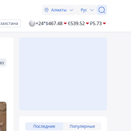
Алматы
Рус
+24°
$
467.48
€
539.52
₽
5.73
азахстана
во
Последние
Популярные