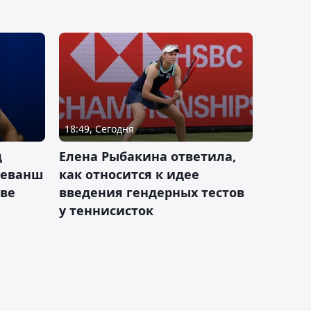
18:49, Сегодня
д
Елена Рыбакина ответила,
реванш
как относится к идее
кве
введения гендерных тестов
у теннисисток