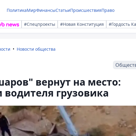
Политика
Мир
Финансы
Статьи
Происшествия
Право
#Спецпроекты
#Новая Конституция
#Гордость К
вости
Новости общества
Общест
аров" вернут на место:
 водителя грузовика