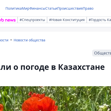
Политика
Мир
Финансы
Статьи
Происшествия
Право
#Спецпроекты
#Новая Конституция
#Гордость К
вости
Новости общества
Общест
ли о погоде в Казахстане