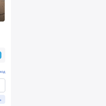
ход
ь