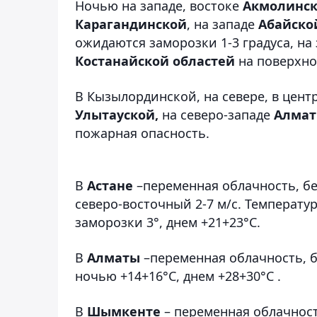
Ночью на западе, востоке
Акмолинс
Карагандинской
, на западе
Абайско
ожидаются заморозки 1-3 градуса, на
Костанайской областей
на поверхно
В Кызылординской, на севере, в цент
Улытауской,
на северо-западе
Алмат
пожарная опасность.
В
Астане
–переменная облачность, бе
северо-восточный 2-7 м/с. Температу
заморозки 3°, днем +21+23°С.
В
Алматы
–переменная облачность, бе
ночью +14+16°С, днем +28+30°С .
В
Шымкенте
– переменная облачност