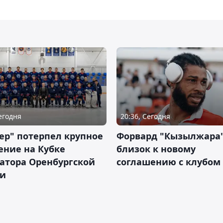
Сегодня
20:36, Сегодня
ер" потерпел крупное
Форвард "Кызылжара"
ение на Кубке
близок к новому
атора Оренбургской
соглашению с клубом
ти