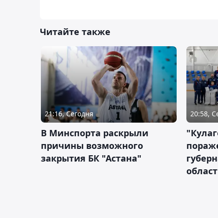
Читайте также
21:16, Сегодня
20:58, 
В Минспорта раскрыли
"Кулаг
причины возможного
пораж
закрытия БК "Астана"
губерн
облас