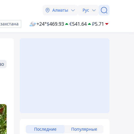
Алматы
Рус
+24°
$
469.93
€
541.64
₽
5.71
азахстана
во
Последние
Популярные